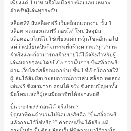
เพียงแค่ 1 บาท หรือไม่มีอย่างน้อยเลย เหมาะ
สำหรับผู้เล่นทุกระดับ
สล็อต99 ปั่นสล็อตฟรี เว็บสล็อตแตกง่าย ชั้น 1
สล็อต ทดลองเล่นฟรี ถอนได้ ใหม่ปัจจุบัน
สล็อตออนไลน์ไม่ใช่เพียงแค่การลุ้นโชคอีกต่อไป
แต่ว่าเปลี่ยนเป็นกิจกรรมที่สร้างความสนุกสนาน
ร่าเริงและก็สามารถสร้างรายได้ได้จริงสำหรับผู้
เล่นหลายๆคน โดยยิ่งไปกว่านั้นการ ปั่นสล็อตฟรี
ผ่าน เว็บไซต์สล็อตแตกง่าย ชั้น 1 ที่เปิดโอกาสให้
ผู้เล่นได้สัมผัสประสบการณ์การเล่น สล็อต ทดลอง
เล่นฟรี ซึ่งสามารถ ถอนได้ จริง ซึ่งตอบปัญหาทั้ง
มือใหม่และก็ผู้เล่นมืออาชีพได้อย่างพอดี
ปั่น sretthi99 ถอนได้ จริงไหม?
ปัญหาที่คนจำนวนไม่น้อยสงสัยคือ “ปั่นสล็อตฟรี
แล้วถอนได้ใช่หรือ?” คำตอบเป็น ได้จริง แม้
กระนั้นจำเป็นต้องเลือกเว็บที่มีความน่าไว้วางใจ