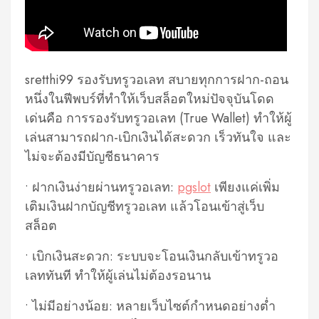
sretthi99 รองรับทรูวอเลท สบายทุกการฝาก-ถอน
หนึ่งในฟีพบร์ที่ทำให้เว็บสล็อตใหม่ปัจจุบันโดด
เด่นคือ การรองรับทรูวอเลท (True Wallet) ทำให้ผู้
เล่นสามารถฝาก-เบิกเงินได้สะดวก เร็วทันใจ และ
ไม่จะต้องมีบัญชีธนาคาร
• ฝากเงินง่ายผ่านทรูวอเลท:
pgslot
เพียงแค่เพิ่ม
เติมเงินฝากบัญชีทรูวอเลท แล้วโอนเข้าสู่เว็บ
สล็อต
• เบิกเงินสะดวก: ระบบจะโอนเงินกลับเข้าทรูวอ
เลททันที ทำให้ผู้เล่นไม่ต้องรอนาน
• ไม่มีอย่างน้อย: หลายเว็บไซต์กำหนดอย่างต่ำ