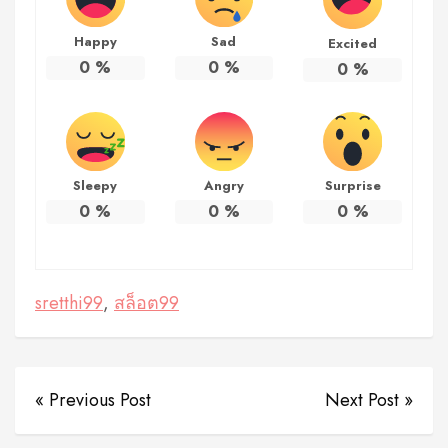
Happy
Sad
Excited
0
%
0
%
0
%
Sleepy
Angry
Surprise
0
%
0
%
0
%
sretthi99
,
สล็อต99
« Previous Post
Next Post »