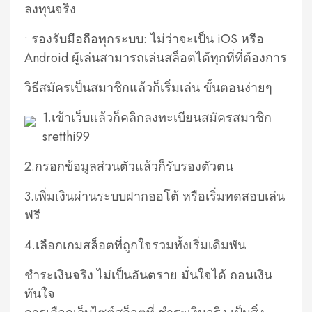
ลงทุนจริง
• รองรับมือถือทุกระบบ: ไม่ว่าจะเป็น iOS หรือ
Android ผู้เล่นสามารถเล่นสล็อตได้ทุกที่ที่ต้องการ
วิธีสมัครเป็นสมาชิกแล้วก็เริ่มเล่น ขั้นตอนง่ายๆ
1.เข้าเว็บแล้วก็คลิกลงทะเบียนสมัครสมาชิก
sretthi99
2.กรอกข้อมูลส่วนตัวแล้วก็รับรองตัวตน
3.เพิ่มเงินผ่านระบบฝากออโต้ หรือเริ่มทดสอบเล่น
ฟรี
4.เลือกเกมสล็อตที่ถูกใจรวมทั้งเริ่มเดิมพัน
ชำระเงินจริง ไม่เป็นอันตราย มั่นใจได้ ถอนเงิน
ทันใจ