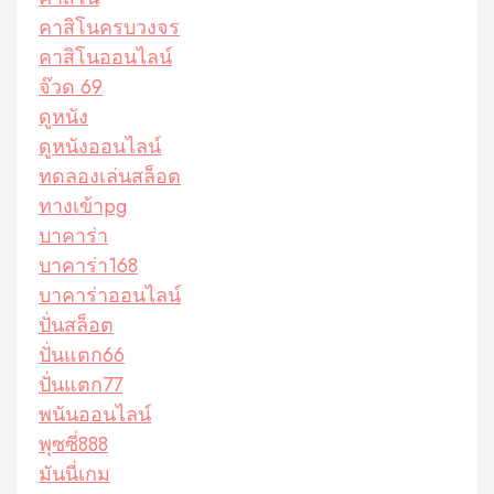
คาสิโนครบวงจร
คาสิโนออนไลน์
จ๊วด 69
ดูหนัง
ดูหนังออนไลน์
ทดลองเล่นสล็อต
ทางเข้าpg
บาคาร่า
บาคาร่า168
บาคาร่าออนไลน์
ปั่นสล็อต
ปั่นแตก66
ปั่นแตก77
พนันออนไลน์
พุซซี่888
มันนี่เกม