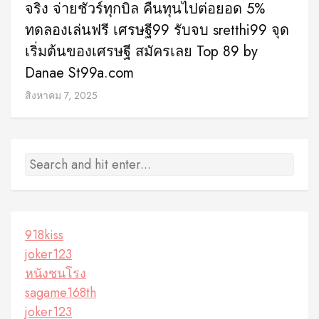
จริง จ่ายชัวร์ทุกบิล คืนทุนไปต่อยอด 5%
ทดลองเล่นฟรี เศรษฐี99 รับจบ sretthi99 จุด
เริ่มต้นของเศรษฐี สมัครเลย Top 89 by
Danae St99a.com
สิงหาคม 7, 2025
918kiss
joker123
หนังชนโรง
sagame168th
joker123