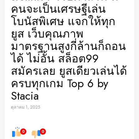
คนจะเป็นเศรษฐีเล่น
โบนัสพิเศษ แจกให้ทุก
ยูส เว็บคุณภาพ
มาตรฐานสูงกี่ล้านก็ถอน
ได้ ไม่อั้น สล็อต99
สมัครเลย ยูสเดียวเล่นได้
ครบทุกเกม Top 6 by
Stacia
ตุลาคม 1, 2025
0
0