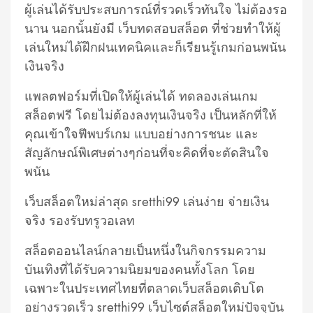
ผู้เล่นได้รับประสบการณ์ที่รวดเร็วทันใจ ไม่ต้องรอ
นาน นอกนั้นยังมี เว็บทดสอบสล็อต ที่ช่วยทำให้ผู้
เล่นใหม่ได้ฝึกฝนเทคนิคและก็เรียนรู้เกมก่อนพนัน
เงินจริง
แพลตฟอร์มที่เปิดให้ผู้เล่นได้ ทดลองเล่นเกม
สล็อตฟรี โดยไม่ต้องลงทุนเงินจริง เป็นหลักที่ให้
คุณเข้าใจฟีพบร์เกม แบบอย่างการชนะ และ
สัญลักษณ์พิเศษต่างๆก่อนที่จะคิดที่จะตัดสินใจ
พนัน
เว็บสล็อตใหม่ล่าสุด sretthi99 เล่นง่าย จ่ายเงิน
จริง รองรับทรูวอเลท
สล็อตออนไลน์กลายเป็นหนึ่งในกิจกรรมความ
บันเทิงที่ได้รับความนิยมของคนทั้งโลก โดย
เฉพาะในประเทศไทยที่ตลาดเว็บสล็อตเติบโต
อย่างรวดเร็ว sretthi99 เว็บไซต์สล็อตใหม่ปัจจุบัน