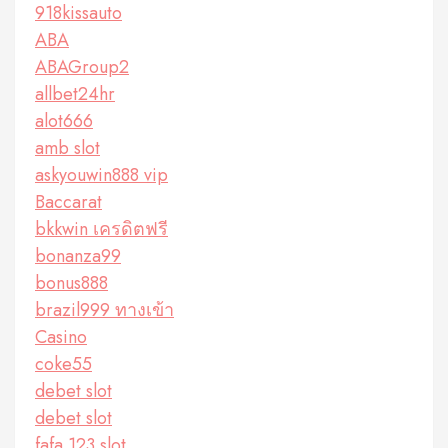
918kissauto
ABA
ABAGroup2
allbet24hr
alot666
amb slot
askyouwin888 vip
Baccarat
bkkwin เครดิตฟรี
bonanza99
bonus888
brazil999 ทางเข้า
Casino
coke55
debet slot
debet slot
fafa 123 slot