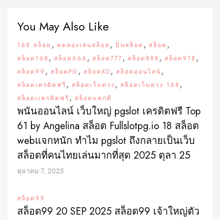
You May Also Like
,
,
,
,
168 สล็อต
ทดลองเล่นสล็อต
ปั่นสล็อต
สล็อต
,
,
,
,
,
สล็อต168
สล็อต666
สล็อต777
สล็อต888
สล็อต918
,
,
,
,
สล็อต99
สล็อตPG
สล็อตXO
สล็อตออนไลน์
,
,
,
สล็อตเครดิตฟรี
สล็อตเว็บตรง
สล็อตเว็บตรง 168
,
สล็อตเเครดิตฟรี
สล็อตแตกดี
พนันออนไลน์ เว็บใหญ่ pgslot เครดิตฟรี Top
61 by Angelina สล็อต Fullslotpg.io 18 สล็อต
webแจกหนัก ทำไม pgslot ถึงกลายเป็นเว็บ
สล็อตที่คนไทยเล่นมากที่สุด 2025 ตุลา 25
ตุลาคม 7, 2025
สล็อต99
สล็อต99 20 SEP 2025 สล็อต99 เจ้าใหญ่ตัว