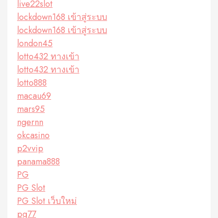
live22slot
lockdown168 เข้าสู่ระบบ
lockdown168 เข้าสู่ระบบ
london45
lotto432 ทางเข้า
lotto432 ทางเข้า
lotto888
macau69
mars95
ngernn
okcasino
p2vvip
panama888
PG
PG Slot
PG Slot เว็บใหม่
pg77