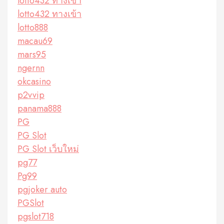
lotto432 ทางเข้า
lotto432 ทางเข้า
lotto888
macau69
mars95
ngernn
okcasino
p2vvip
panama888
PG
PG Slot
PG Slot เว็บใหม่
pg77
Pg99
pgjoker auto
PGSlot
pgslot718