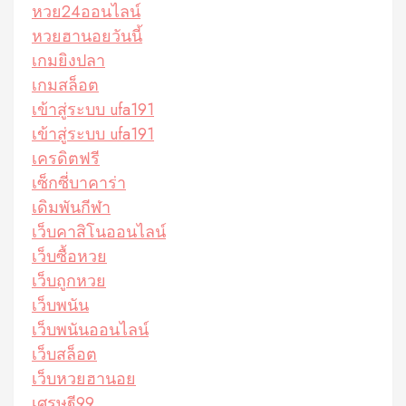
หวย24ออนไลน์
หวยฮานอยวันนี้
เกมยิงปลา
เกมสล็อต
เข้าสู่ระบบ ufa191
เข้าสู่ระบบ ufa191
เครดิตฟรี
เซ็กซี่บาคาร่า
เดิมพันกีฬา
เว็บคาสิโนออนไลน์
เว็บซื้อหวย
เว็บถูกหวย
เว็บพนัน
เว็บพนันออนไลน์
เว็บสล็อต
เว็บหวยฮานอย
เศรษฐี99