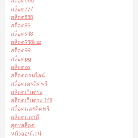
สล็อต666
สล็อต777
สล็อต888
สล็อต89
สล็อต918
สล็อต918kiss
สล็อต99
สล็อตpg
สล็อตxo
สล็อตออนไลน์
สล็อตเครดิตฟรี
สล็อตเว็บตรง
สล็อตเว็บตรง 168
สล็อตเเครดิตฟรี
สล็อตแตกดี
สูตรสล็อต
หนังออนไลน์