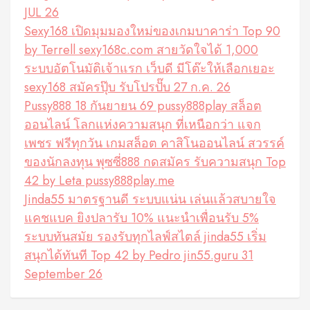
JUL 26
Sexy168 เปิดมุมมองใหม่ของเกมบาคาร่า Top 90
by Terrell sexy168c.com สายวัดใจได้ 1,000
ระบบอัตโนมัติเจ้าแรก เว็บดี มีโต๊ะให้เลือกเยอะ
sexy168 สมัครปุ๊บ รับโปรปั๊บ 27 ก.ค. 26
Pussy888 18 กันยายน 69 pussy888play สล็อต
ออนไลน์ โลกแห่งความสนุก ที่เหนือกว่า แจก
เพชร ฟรีทุกวัน เกมสล็อต คาสิโนออนไลน์ สวรรค์
ของนักลงทุน พุซซี่888 กดสมัคร รับความสนุก Top
42 by Leta pussy888play.me
Jinda55 มาตรฐานดี ระบบแน่น เล่นแล้วสบายใจ
แคชแบค ยิงปลารับ 10% แนะนำเพื่อนรับ 5%
ระบบทันสมัย รองรับทุกไลฟ์สไตล์ jinda55 เริ่ม
สนุกได้ทันที Top 42 by Pedro jin55.guru 31
September 26