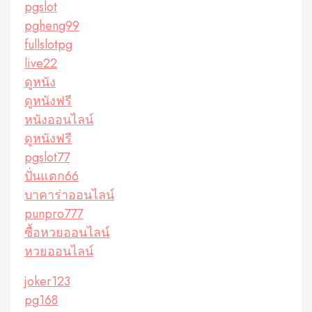
pgslot
pgheng99
fullslotpg
live22
ดูหนัง
ดูหนังฟรี
หนังออนไลน์
ดูหนังฟรี
pgslot77
ปั่นแตก66
บาคาร่าออนไลน์
punpro777
ซื้อหวยออนไลน์
หวยออนไลน์
joker123
pg168