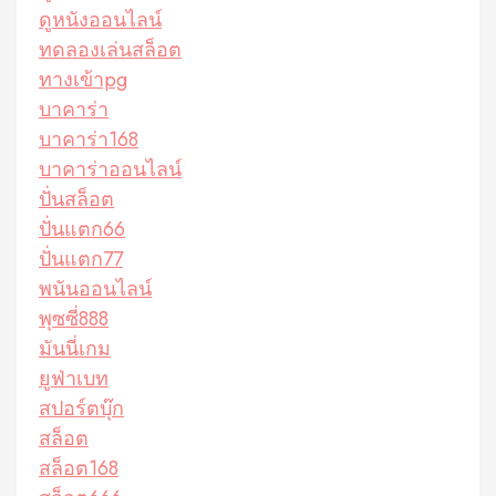
ดูหนังออนไลน์
ทดลองเล่นสล็อต
ทางเข้าpg
บาคาร่า
บาคาร่า168
บาคาร่าออนไลน์
ปั่นสล็อต
ปั่นแตก66
ปั่นแตก77
พนันออนไลน์
พุซซี่888
มันนี่เกม
ยูฟ่าเบท
สปอร์ตบุ๊ก
สล็อต
สล็อต168