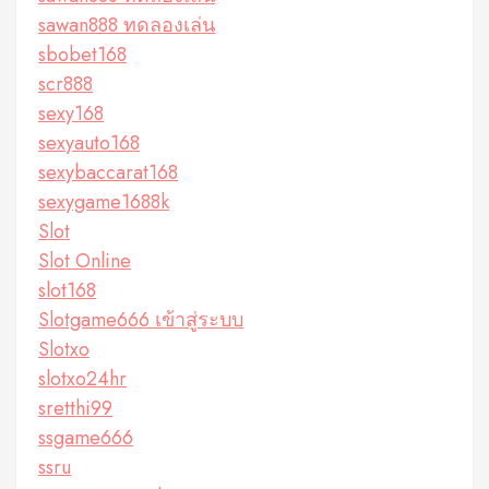
sawan888 ทดลองเล่น
sbobet168
scr888
sexy168
sexyauto168
sexybaccarat168
sexygame1688k
Slot
Slot Online
slot168
Slotgame666 เข้าสู่ระบบ
Slotxo
slotxo24hr
sretthi99
ssgame666
ssru