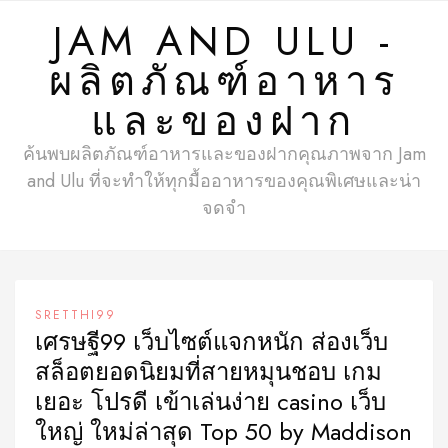
Skip
JAM AND ULU -
to
ผลิตภัณฑ์อาหาร
content
และของฝาก
ค้นพบผลิตภัณฑ์อาหารและของฝากคุณภาพจาก Jam
and Ulu ที่จะทำให้ทุกมื้ออาหารของคุณพิเศษและน่า
จดจำ
SRETTHI99
เศรษฐี99 เว็บไซต์แจกหนัก ส่องเว็บ
สล็อตยอดนิยมที่สายหมุนชอบ เกม
เยอะ โปรดี เข้าเล่นง่าย casino เว็บ
ใหญ่ ใหม่ล่าสุด Top 50 by Maddison