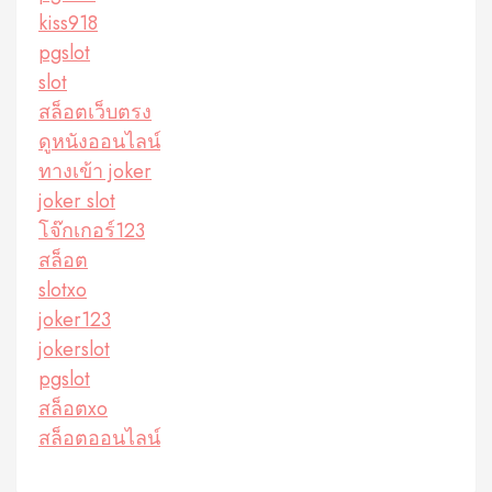
kiss918
pgslot
slot
สล็อตเว็บตรง
ดูหนังออนไลน์
ทางเข้า joker
joker slot
โจ๊กเกอร์123
สล็อต
slotxo
joker123
jokerslot
pgslot
สล็อตxo
สล็อตออนไลน์