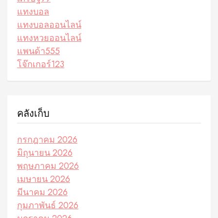
แทงบอล
แทงบอลออนไลน์
แทงหวยออนไลน์
แพนด้า555
โจ๊กเกอร์123
คลังเก็บ
กรกฎาคม 2026
มิถุนายน 2026
พฤษภาคม 2026
เมษายน 2026
มีนาคม 2026
กุมภาพันธ์ 2026