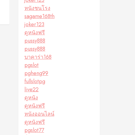
joker123
หนังชนโรง
sagame168th
joker123
ดูหนังฟรี
pussy888
pussy888
บาคาร่า168
pgslot
pgheng99
fullslotpg
live22
ดูหนัง
ดูหนังฟรี
หนังออนไลน์
ดูหนังฟรี
pgslot77