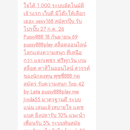
ใจได้ 1,000 ระบบอัตโนมัติ
เจ้าแรก เว็บดี มีโต๊ะให้เลือก
เยอะ sexy168 สมัครปุ๊บ รับ
โปรปั๊บ 27 ก.ค. 26
Pussy888 18 กันยายน 69
pussy888play สล็อตออนไลน์
โลกแห่งความสนุก ที่เหนือ
กว่า แจกเพชร ฟรีทุกวัน เกม
สล็อต คาสิโนออนไลน์ สวรรค์
ของนักลงทุน พุซซี่888 กด
สมัคร รับความสนุก Top 42
by Leta pussy888play.me
Jinda55 มาตรฐานดี ระบบ
แน่น เล่นแล้วสบายใจ แคช
แบค ยิงปลารับ 10% แนะนำ
เพื่อนรับ 5% ระบบทันสมัย