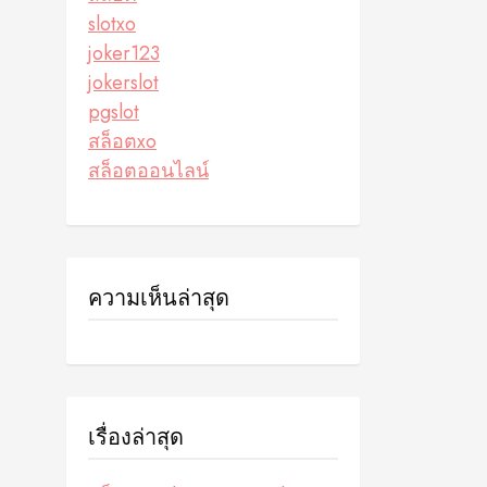
slotxo
joker123
jokerslot
pgslot
สล็อตxo
สล็อตออนไลน์
ความเห็นล่าสุด
เรื่องล่าสุด