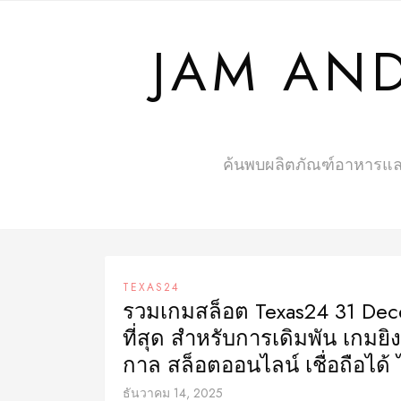
Skip
to
JAM AND
content
ค้นพบผลิตภัณฑ์อาหารแล
TEXAS24
รวมเกมสล็อต Texas24 31 Dec
ที่สุด สำหรับการเดิมพัน เกมย
กาล สล็อตออนไลน์ เชื่อถือได้
ธันวาคม 14, 2025