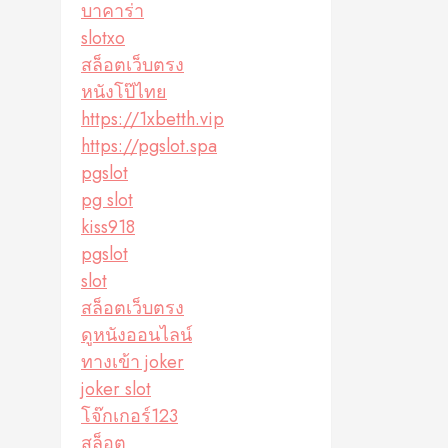
บาคาร่า
slotxo
สล็อตเว็บตรง
หนังโป๊ไทย
https://1xbetth.vip
https://pgslot.spa
pgslot
pg slot
kiss918
pgslot
slot
สล็อตเว็บตรง
ดูหนังออนไลน์
ทางเข้า joker
joker slot
โจ๊กเกอร์123
สล็อต