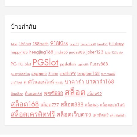
ป้ายกำกับ
918Kiss
188betth
188bet
fullslotpg
1xbet
bng55
bonanza99
faro168
hengjing168
Joker123
happy168
jinda55
jinda888
joker123auto
PGSlot
PG
Pussy888
PG Slot
pgslotfish
pgslotth
sagame
sretthi99
tangtem168
Slotxo
pussy888fun
temmax69
บาคาร่า168
บาคาร่า
คาสิโนออนไลน์
ufa11bet
ดูหนัง
สล็อต
พุซซี่888
ปั่นแตก66
สล็อต99
ปั่นสล็อต
สล็อต168
สล็อต888
สล็อต777
สล็อตxo
สล็อตออนไลน์
สล็อตเครดิตฟรี
สล็อตเว็บตรง
เครดิตฟรี
เดิมพันกีฬา