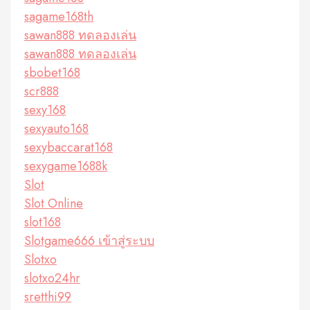
sagame168th
sawan888 ทดลองเล่น
sawan888 ทดลองเล่น
sbobet168
scr888
sexy168
sexyauto168
sexybaccarat168
sexygame1688k
Slot
Slot Online
slot168
Slotgame666 เข้าสู่ระบบ
Slotxo
slotxo24hr
sretthi99