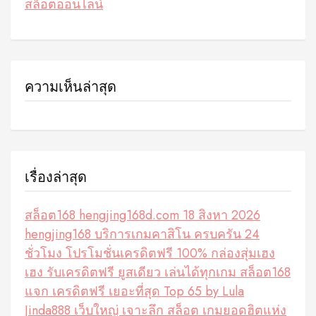
สล็อตออนไลน์
ความเห็นล่าสุด
เรื่องล่าสุด
สล็อต168 hengjing168d.com 18 สิงหา 2026
hengjing168 บริการเกมคาสิโน ครบครัน 24
ชั่วโมง โปรโมชั่นเครดิตฟรี 100% กล่องสุ่มเฮง
เฮง รับเครดิตฟรี ยูสเดียว เล่นได้ทุกเกม สล็อต168
แจก เครดิตฟรี เยอะที่สุด Top 65 by Lula
Jinda888 เว็บใหญ่ เจาะลึก สล็อต เกมยอดฮิตแห่ง