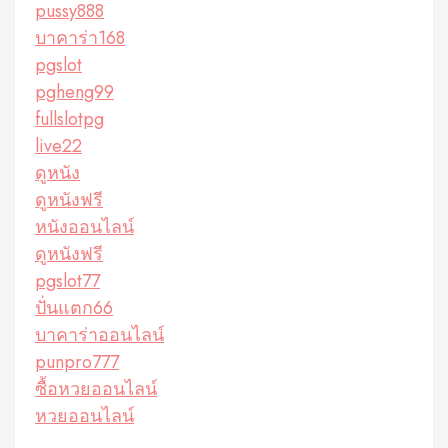
pussy888
บาคาร่า168
pgslot
pgheng99
fullslotpg
live22
ดูหนัง
ดูหนังฟรี
หนังออนไลน์
ดูหนังฟรี
pgslot77
ปั่นแตก66
บาคาร่าออนไลน์
punpro777
ซื้อหวยออนไลน์
หวยออนไลน์