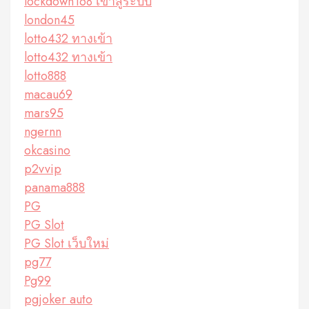
lockdown168 เข้าสู่ระบบ
london45
lotto432 ทางเข้า
lotto432 ทางเข้า
lotto888
macau69
mars95
ngernn
okcasino
p2vvip
panama888
PG
PG Slot
PG Slot เว็บใหม่
pg77
Pg99
pgjoker auto