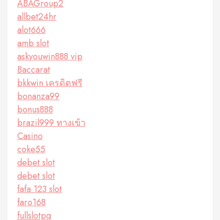
ABAGroup2
allbet24hr
alot666
amb slot
askyouwin888 vip
Baccarat
bkkwin เครดิตฟรี
bonanza99
bonus888
brazil999 ทางเข้า
Casino
coke55
debet slot
debet slot
fafa 123 slot
faro168
fullslotpg