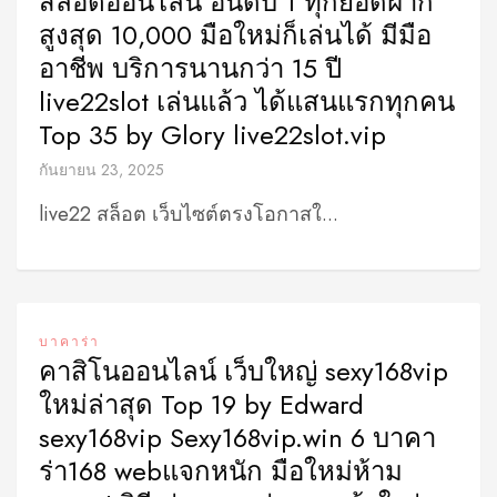
สล็อตออนไลน์ อันดับ 1 ทุกยอดฝาก
สูงสุด 10,000 มือใหม่ก็เล่นได้ มีมือ
อาชีพ บริการนานกว่า 15 ปี
live22slot เล่นแล้ว ได้แสนแรกทุกคน
Top 35 by Glory live22slot.vip
กันยายน 23, 2025
live22 สล็อต เว็บไซต์ตรงโอกาสใ...
บาคาร่า
คาสิโนออนไลน์ เว็บใหญ่ sexy168vip
ใหม่ล่าสุด Top 19 by Edward
sexy168vip Sexy168vip.win 6 บาคา
ร่า168 webแจกหนัก มือใหม่ห้าม