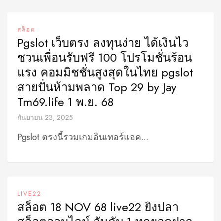
สล็อต
Pgslot เว็บตรง ลงทุนง่าย ได้เงินไว
ชวนเพื่อนรับฟรี 100 โปรโมชั่นร้อน
แรง คอมมิชชั่นสูงสุดในไทย pgslot
สายปั่นห้ามพลาด Top 29 by Jay
Tm69.life 1 พ.ย. 68
กันยายน 23, 2025
Pgslot ตรงนี้รวมเกมอินเทอร์แอค...
LIVE22
สล็อต 18 NOV 68 live22 ยิงปลา