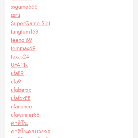
ssgame666
ssru
SuperGame Slot
tangtem168
teenoi69
temmax69
texas24
UFA11k
ufa89
ufa9
ufabetxx
ufafox88
ufanance
ufawinner88
คาสิโน
คาสิโนครบวงจร