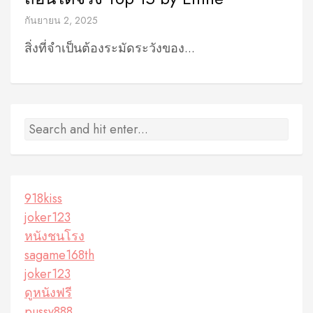
กันยายน 2, 2025
สิ่งที่จำเป็นต้องระมัดระวังของ...
918kiss
joker123
หนังชนโรง
sagame168th
joker123
ดูหนังฟรี
pussy888