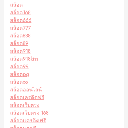
สล็อต
สล็อต168
สล็อต666
สล็อต777
สล็อต888
สล็อต89
สล็อต918
สล็อต918kiss
สล็อต99
สล็อตpg
สล็อตxo
สล็อตออนไลน์
สล็อตเครดิตฟรี
สล็อตเว็บตรง
สล็อตเว็บตรง 168
สล็อตเเครดิตฟรี