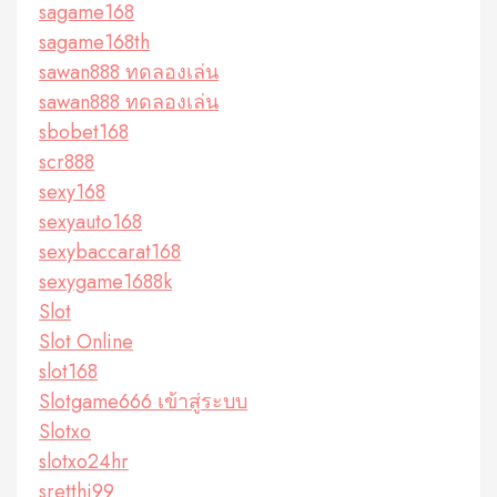
sagame168
sagame168th
sawan888 ทดลองเล่น
sawan888 ทดลองเล่น
sbobet168
scr888
sexy168
sexyauto168
sexybaccarat168
sexygame1688k
Slot
Slot Online
slot168
Slotgame666 เข้าสู่ระบบ
Slotxo
slotxo24hr
sretthi99