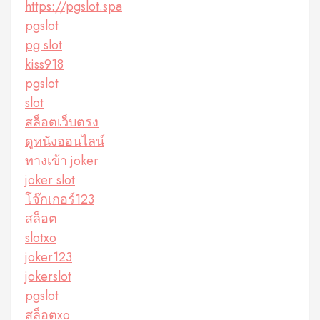
https://pgslot.spa
pgslot
pg slot
kiss918
pgslot
slot
สล็อตเว็บตรง
ดูหนังออนไลน์
ทางเข้า joker
joker slot
โจ๊กเกอร์123
สล็อต
slotxo
joker123
jokerslot
pgslot
สล็อตxo