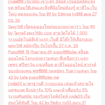
Jinda888 เว็บใหญ่ เจาะลึก สล็อต เกมยอดฮิตแห่ง
ยุค พร้อมวิธีเล่นและสิ่งที่มือใหม่ต้องรู้ คาสิโน เว็บ
ใหญ่ ทดลองเล่น Top 89 by Edwina Jin888.asia 27
JUL 26
Sexy168 เปิดมุมมองใหม่ของเกมบาคาร่า Top 90
by Terrell sexy168c.com สายวัดใจได้ 1,000
ระบบอัตโนมัติเจ้าแรก เว็บดี มีโต๊ะให้เลือกเยอะ
sexy168 สมัครปุ๊บ รับโปรปั๊บ 27 ก.ค. 26
Pussy888 18 กันยายน 69 pussy888play สล็อต
ออนไลน์ โลกแห่งความสนุก ที่เหนือกว่า แจก
เพชร ฟรีทุกวัน เกมสล็อต คาสิโนออนไลน์ สวรรค์
ของนักลงทุน พุซซี่888 กดสมัคร รับความสนุก Top
42 by Leta pussy888play.me
Jinda55 มาตรฐานดี ระบบแน่น เล่นแล้วสบายใจ
แคชแบค ยิงปลารับ 10% แนะนำเพื่อนรับ 5%
ระบบทันสมัย รองรับทุกไลฟ์สไตล์ jinda55 เริ่ม
สนุกได้ทันที Top 42 by Pedro jin55.guru 31