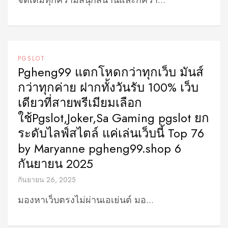
จัดเต็มทุกความสนุกสนานและก็ควา...
PGSLOT
Pgheng99 แตกโหดกว่าทุกเว็บ มันส์
กว่าทุกค่าย ฝากทั้งวันรับ 100% เว็บ
เดียวที่สายพรีเมียมเลือก
ใช้Pgslot,Joker,Sa Gaming pgslot ยก
ระดับไลฟ์สไตล์ แค่เล่นเว็บนี้ Top 76
by Maryanne pgheng99.shop 6
กันยายน 2025
กันยายน 26, 2025
มองหาเว็บตรงไม่ผ่านเอเย่นต์ มอ...