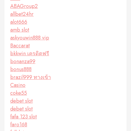
ABAGroup2
allbet24hr
alot666
amb slot
askyouwin888 vip
Baccarat
bkkwin เครดิตฟรี
bonanza99
bonus888
brazil999 ทางเข้า
Casino
coke55
debet slot
debet slot
fafa 123 slot
faro168