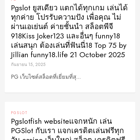
Pgslot ยูสเดียว แตกได้ทุกเกม เล่นได้
ทุกค่าย โปรรับความปัง เพื่อคุณ ไม่
ผ่านเอเย่นต์ ค่ายชั้นนำ สล็อตพีจี
918Kiss Joker123 และอื่นๆ funny18
เล่นสนุก ต้องเล่นที่ฟันนี่18 Top 75 by
Jillian funny18.life 21 October 2025
กันยายน 15, 2025
PG เว็บไซต์สล็อตที่เยี่ยมที่สุ...
PGSLOT
Pgslotfish websiteแจกหนัก เล่น
PGSlot กับเรา แจกเครดิตเล่นฟรีทุก
วัน casino เว็บใหญ่ สล็อต เครดิตฟรี