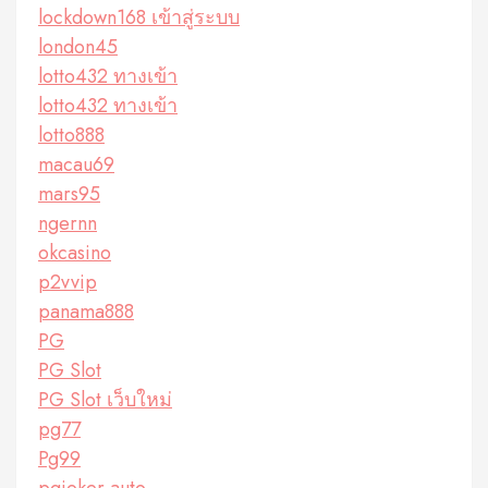
lockdown168 เข้าสู่ระบบ
london45
lotto432 ทางเข้า
lotto432 ทางเข้า
lotto888
macau69
mars95
ngernn
okcasino
p2vvip
panama888
PG
PG Slot
PG Slot เว็บใหม่
pg77
Pg99