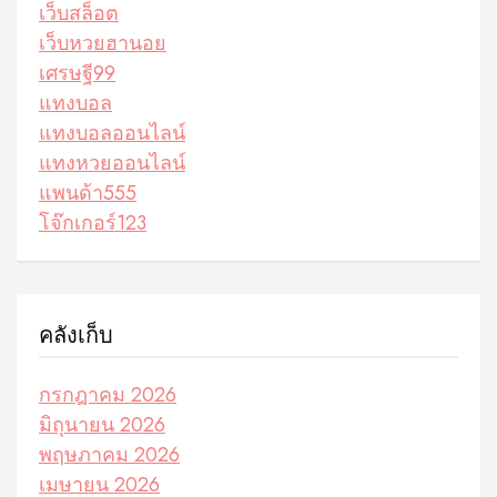
เว็บสล็อต
เว็บหวยฮานอย
เศรษฐี99
แทงบอล
แทงบอลออนไลน์
แทงหวยออนไลน์
แพนด้า555
โจ๊กเกอร์123
คลังเก็บ
กรกฎาคม 2026
มิถุนายน 2026
พฤษภาคม 2026
เมษายน 2026