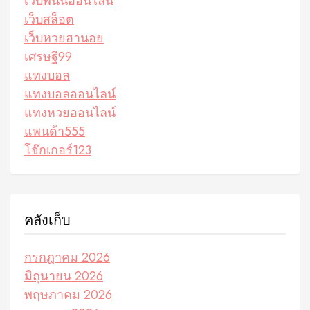
เว็บพนันออนไลน์
เว็บสล็อต
เว็บหวยฮานอย
เศรษฐี99
แทงบอล
แทงบอลออนไลน์
แทงหวยออนไลน์
แพนด้า555
โจ๊กเกอร์123
คลังเก็บ
กรกฎาคม 2026
มิถุนายน 2026
พฤษภาคม 2026