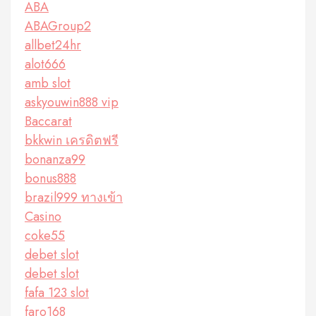
ABA
ABAGroup2
allbet24hr
alot666
amb slot
askyouwin888 vip
Baccarat
bkkwin เครดิตฟรี
bonanza99
bonus888
brazil999 ทางเข้า
Casino
coke55
debet slot
debet slot
fafa 123 slot
faro168