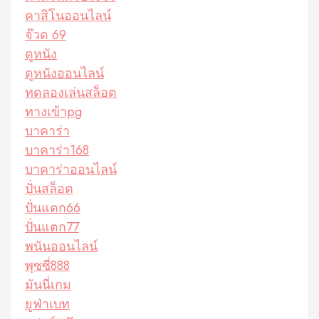
คาสิโนออนไลน์
จ๊วด 69
ดูหนัง
ดูหนังออนไลน์
ทดลองเล่นสล็อต
ทางเข้าpg
บาคาร่า
บาคาร่า168
บาคาร่าออนไลน์
ปั่นสล็อต
ปั่นแตก66
ปั่นแตก77
พนันออนไลน์
พุซซี่888
มันนี่เกม
ยูฟ่าเบท