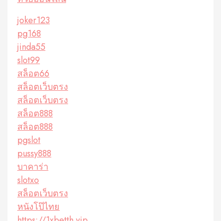
joker123
pg168
jinda55
slot99
สล็อต66
สล็อตเว็บตรง
สล็อตเว็บตรง
สล็อต888
สล็อต888
pgslot
pussy888
บาคาร่า
slotxo
สล็อตเว็บตรง
หนังโป๊ไทย
https://1xbetth.vip