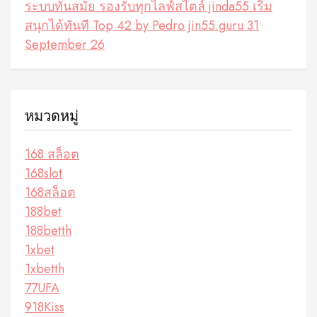
ระบบทันสมัย รองรับทุกไลฟ์สไตล์ jinda55 เริ่ม
สนุกได้ทันที Top 42 by Pedro jin55.guru 31
September 26
หมวดหมู่
168 สล็อต
168slot
168สล็อต
188bet
188betth
1xbet
1xbetth
77UFA
918Kiss