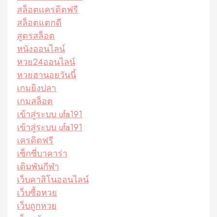
สล็อตเเครดิตฟรี
สล็อตแตกดี
สูตรสล็อต
หนังออนไลน์
หวย24ออนไลน์
หวยฮานอยวันนี้
เกมยิงปลา
เกมสล็อต
เข้าสู่ระบบ ufa191
เข้าสู่ระบบ ufa191
เครดิตฟรี
เซ็กซี่บาคาร่า
เดิมพันกีฬา
เว็บคาสิโนออนไลน์
เว็บซื้อหวย
เว็บถูกหวย