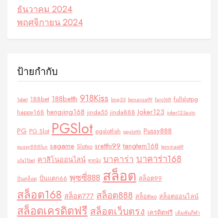
ธันวาคม 2024
พฤศจิกายน 2024
ป้ายกำกับ
918Kiss
188betth
188bet
fullslotpg
1xbet
bng55
bonanza99
faro168
hengjing168
Joker123
happy168
jinda55
jinda888
joker123auto
PGSlot
PG
Pussy888
PG Slot
pgslotfish
pgslotth
sagame
sretthi99
tangtem168
Slotxo
pussy888fun
temmax69
บาคาร่า168
บาคาร่า
คาสิโนออนไลน์
ufa11bet
ดูหนัง
สล็อต
พุซซี่888
ปั่นแตก66
สล็อต99
ปั่นสล็อต
สล็อต168
สล็อต888
สล็อต777
สล็อตxo
สล็อตออนไลน์
สล็อตเครดิตฟรี
สล็อตเว็บตรง
เครดิตฟรี
เดิมพันกีฬา