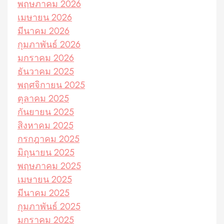
พฤษภาคม 2026
เมษายน 2026
มีนาคม 2026
กุมภาพันธ์ 2026
มกราคม 2026
ธันวาคม 2025
พฤศจิกายน 2025
ตุลาคม 2025
กันยายน 2025
สิงหาคม 2025
กรกฎาคม 2025
มิถุนายน 2025
พฤษภาคม 2025
เมษายน 2025
มีนาคม 2025
กุมภาพันธ์ 2025
มกราคม 2025