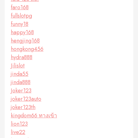
faro168
fullslotpg
funny18
happy168
hengjing168
hongkong456
hydra888
Jilislot
jinda55
jinda888
Joker123
joker123auto
joker123th
kingdom66 ทางเข้า
lion123
live22