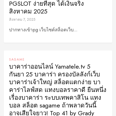
PGSLOT ง่ายที่สุด ได้เงินจริง
สิงหาคม 2025
สิงหาคม 7, 2025
ปากทางเข้าpg เว็บไซต์สล็อตเว็บ...
SAGAME
บาคาร่าออนไลน์ Yamatele.tv 5
กันยา 25 บาคาร่า ครองบัลลังก์เว็บ
บาคาร่าเจ้าใหญ่ สล็อตแตกง่าย บา
คาร่าไลฟ์สด แทงบอลราคาดี ยืนหนึ่ง
เรื่องบาคาร่า ระบบเทพคาสิโน แทง
บอล สล็อต sagame ถ้าพลาดวันนี้
อาจเสียใจยาว! Top 41 by Grady