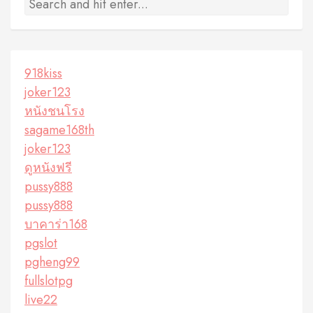
918kiss
joker123
หนังชนโรง
sagame168th
joker123
ดูหนังฟรี
pussy888
pussy888
บาคาร่า168
pgslot
pgheng99
fullslotpg
live22