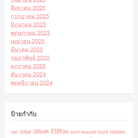
สิงหาคม 2025
กรกฎาคม 2025
มิถุนายน 2025
พฤษภาคม 2025
เมษายน 2025
มีนาคม 2025
กุมภาพันธ์ 2025
มกราคม 2025
ธันวาคม 2024
พฤศจิกายน 2024
ป้ายกำกับ
918Kiss
188betth
188bet
fullslotpg
1xbet
bng55
bonanza99
faro168