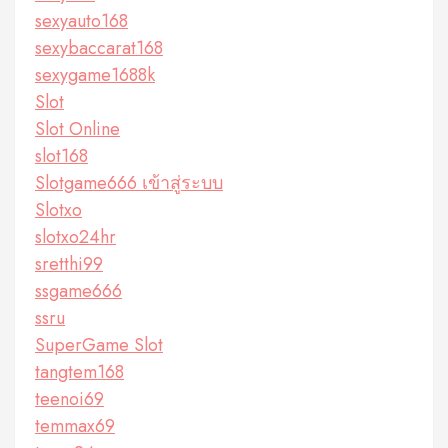
sexyauto168
sexybaccarat168
sexygame1688k
Slot
Slot Online
slot168
Slotgame666 เข้าสู่ระบบ
Slotxo
slotxo24hr
sretthi99
ssgame666
ssru
SuperGame Slot
tangtem168
teenoi69
temmax69