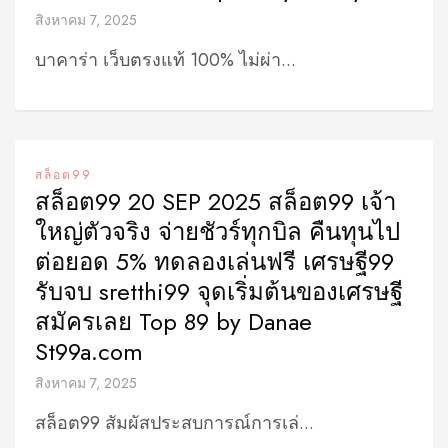
สิงหาคม 7, 2025
บาคาร่า เว็บตรงแท้ 100% ไม่ผ่า...
สล็อต99
สล็อต99 20 SEP 2025 สล็อต99 เจ้า
ใหญ่ตัวจริง จ่ายชัวร์ทุกบิล คืนทุนไป
ต่อยอด 5% ทดลองเล่นฟรี เศรษฐี99
รับจบ sretthi99 จุดเริ่มต้นของเศรษฐี
สมัครเลย Top 89 by Danae
St99a.com
สิงหาคม 7, 2025
สล็อต99 สัมผัสประสบการณ์การเล่...