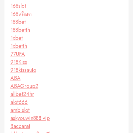
168slot
168สล็อต
188bet
188betth
1xbet
1xbetth
77UFA
918Kiss
918kissauto
ABA
ABAGroup2
allbet24hr
alot666
amb slot
askyouwin888 vip
Baccarat