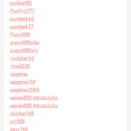
pokbet88
PunPro777
puntaek66
puntaek77
Pussy888
pussy888play
pussy888win
rockstar66
royal558
sagame
sagame168
sagame168th
sawan888 ทดลองเล่น
sawan888 ทดลองเล่น
sbobet168
scr888
sexy168