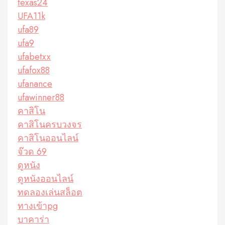
texas24
UFA11k
ufa89
ufa9
ufabetxx
ufafox88
ufanance
ufawinner88
คาสิโน
คาสิโนครบวงจร
คาสิโนออนไลน์
จ๊วด 69
ดูหนัง
ดูหนังออนไลน์
ทดลองเล่นสล็อต
ทางเข้าpg
บาคาร่า