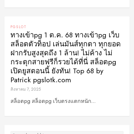
PGSLOT
ทางเข้าpg 1 ต.ค. 68 ทางเข้าpg เว็บ
สล็อตตัวท็อป เล่นมันส์ทุกตา ทุกยอด
ฝากรับสูงสุดถึง 1 ล้าน! ไม่ค้าง ไม่
กระตุกสายฟรีก็รวยได้ที่นี่ สล็อตpg
เปิดยูสตอนนี้ ยังทัน! Top 68 by
Patrick pgslotk.com
สิงหาคม 7, 2025
สล็อตpg สล็อตpg เว็บตรงแตกหนัก...