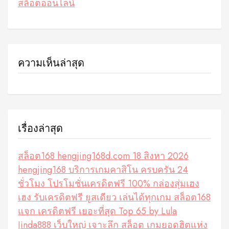
สล็อตออนไลน์
ความเห็นล่าสุด
เรื่องล่าสุด
สล็อต168 hengjing168d.com 18 สิงหา 2026
hengjing168 บริการเกมคาสิโน ครบครัน 24
ชั่วโมง โปรโมชั่นเครดิตฟรี 100% กล่องสุ่มเฮง
เฮง รับเครดิตฟรี ยูสเดียว เล่นได้ทุกเกม สล็อต168
แจก เครดิตฟรี เยอะที่สุด Top 65 by Lula
Jinda888 เว็บใหญ่ เจาะลึก สล็อต เกมยอดฮิตแห่ง