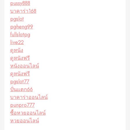
pussy888
บาคาร่า168
pgslot
pgheng99
fullslotpg
live22
ดูหนัง
ดูหนังฟรี
หนังออนไลน์
ดูหนังฟรี
pgslot77
ปั่นแตก66
บาคาร่าออนไลน์
punpro777
ซื้อหวยออนไลน์
หวยออนไลน์