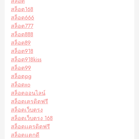
สล็อต
สล็อต168
สล็อต666
สล็อต777
สล็อต888
สล็อต89
สล็อต918
สล็อต918kiss
สล็อต99
สล็อตpg
สล็อตxo
สล็อตออนไลน์
สล็อตเครดิตฟรี
สล็อตเว็บตรง
สล็อตเว็บตรง 168
สล็อตเเครดิตฟรี
สล็อตแตกดี