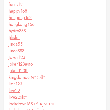
funny18
happy168
hengjing168
hongkong456
hydra888
Jilislot
jinda55
jinda888
Joker123
joker123auto
joker123th
kingdom66 ทางเข้า
lion123
live22
live22slot
lockdown168 เข้าสู่ระบบ