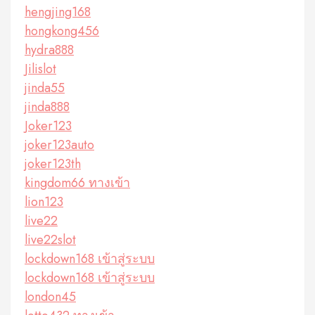
hengjing168
hongkong456
hydra888
Jilislot
jinda55
jinda888
Joker123
joker123auto
joker123th
kingdom66 ทางเข้า
lion123
live22
live22slot
lockdown168 เข้าสู่ระบบ
lockdown168 เข้าสู่ระบบ
london45