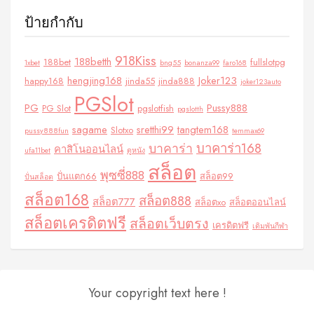
ป้ายกำกับ
918Kiss
188betth
188bet
fullslotpg
1xbet
bng55
bonanza99
faro168
hengjing168
Joker123
happy168
jinda55
jinda888
joker123auto
PGSlot
PG
Pussy888
PG Slot
pgslotfish
pgslotth
sagame
sretthi99
tangtem168
Slotxo
pussy888fun
temmax69
บาคาร่า168
บาคาร่า
คาสิโนออนไลน์
ufa11bet
ดูหนัง
สล็อต
พุซซี่888
ปั่นแตก66
สล็อต99
ปั่นสล็อต
สล็อต168
สล็อต888
สล็อต777
สล็อตxo
สล็อตออนไลน์
สล็อตเครดิตฟรี
สล็อตเว็บตรง
เครดิตฟรี
เดิมพันกีฬา
Your copyright text here !