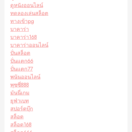
ดูหนังออนไลน์
ทดลองเล่นสล็อต
ทางเข้าpg
บาคาร่า
บาคาร่า168
บาคาร่าออนไลน์
ปั่นสล็อต
ปั่นแตก66
ปั่นแตก77
พนันออนไลน์
พุซซี่888
มันนี่เกม
ยูฟ่าเบท
สปอร์ตบุ๊ก
สล็อต
สล็อต168