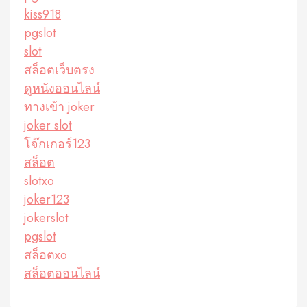
kiss918
pgslot
slot
สล็อตเว็บตรง
ดูหนังออนไลน์
ทางเข้า joker
joker slot
โจ๊กเกอร์123
สล็อต
slotxo
joker123
jokerslot
pgslot
สล็อตxo
สล็อตออนไลน์