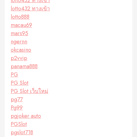
lotto432 ทางเข้า
lotto432 ทางเข้า
lotto888
macau69
mars95
ngernn
okcasino
p2vvip
panama888
PG
PG Slot
PG Slot เว็บใหม่
pg77
Pg99
pgjoker auto
PGSlot
pgslot718