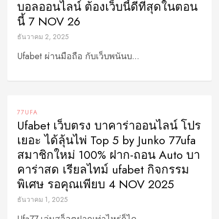
บอลออนไลน์ ต้องเว็บนี้ดีที่สุดในตอน
นี้ 7 NOV 26
ธันวาคม 2, 2025
Ufabet ผ่านมือถือ กับเว็บพนันบ...
77UFA
Ufabet เว็บตรง บาคาร่าออนไลน์ โปร
เยอะ ได้ลุ้นไพ่ Top 5 by Junko 77ufa
สมาชิกใหม่ 100% ฝาก-ถอน Auto บา
คาร่าสด เรียลไทม์ ufabet กิจกรรม
พิเศษ รอคุณเพียบ 4 NOV 2025
ธันวาคม 1, 2025