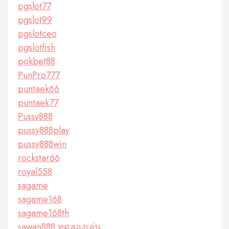
pgslot77
pgslot99
pgslotceo
pgslotfish
pokbet88
PunPro777
puntaek66
puntaek77
Pussy888
pussy888play
pussy888win
rockstar66
royal558
sagame
sagame168
sagame168th
sawan888 ทดลองเล่น