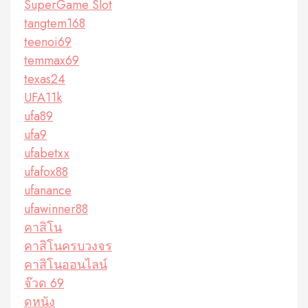
SuperGame Slot
tangtem168
teenoi69
temmax69
texas24
UFA11k
ufa89
ufa9
ufabetxx
ufafox88
ufanance
ufawinner88
คาสิโน
คาสิโนครบวงจร
คาสิโนออนไลน์
จ๊วด 69
ดูหนัง