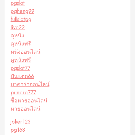
pgslot
pgheng99
fullslotpg
live22
ดูหนัง
ดูหนังฟรี
หนังออนไลน์
ดูหนังฟรี
pgslot77
ปั่นแตก66
บาคาร่าออนไลน์
punpro777
ซื้อหวยออนไลน์
หวยออนไลน์
joker123
pg168