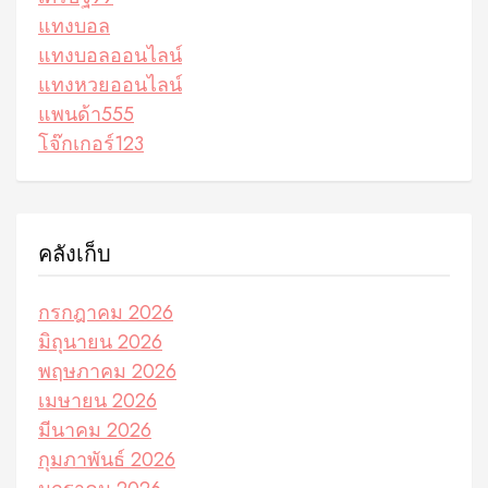
แทงบอล
แทงบอลออนไลน์
แทงหวยออนไลน์
แพนด้า555
โจ๊กเกอร์123
คลังเก็บ
กรกฎาคม 2026
มิถุนายน 2026
พฤษภาคม 2026
เมษายน 2026
มีนาคม 2026
กุมภาพันธ์ 2026