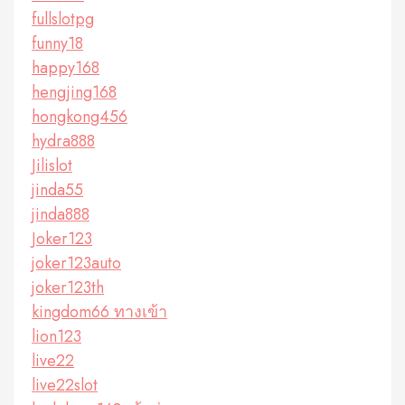
fullslotpg
funny18
happy168
hengjing168
hongkong456
hydra888
Jilislot
jinda55
jinda888
Joker123
joker123auto
joker123th
kingdom66 ทางเข้า
lion123
live22
live22slot