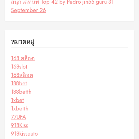
สนุกได้ทันที Top 42 by Pedro jin55.guru 31
September 26
หมวดหมู่
168 สล็อต
168slot
168สล็อต
188bet
188betth
1xbet
1xbetth
77UFA
918Kiss
918kissauto