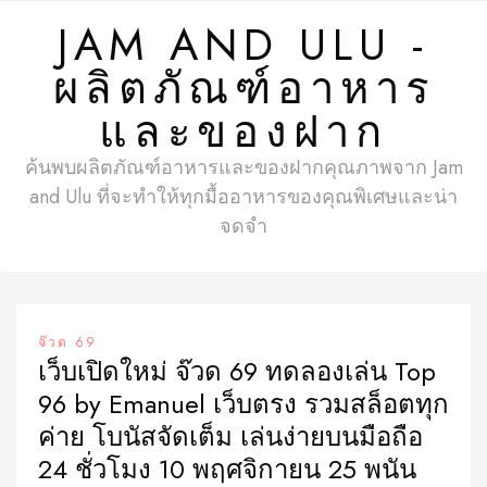
Skip
JAM AND ULU -
to
ผลิตภัณฑ์อาหาร
content
และของฝาก
ค้นพบผลิตภัณฑ์อาหารและของฝากคุณภาพจาก Jam
and Ulu ที่จะทำให้ทุกมื้ออาหารของคุณพิเศษและน่า
จดจำ
จ๊วด 69
เว็บเปิดใหม่ จ๊วด 69 ทดลองเล่น Top
96 by Emanuel เว็บตรง รวมสล็อตทุก
ค่าย โบนัสจัดเต็ม เล่นง่ายบนมือถือ
24 ชั่วโมง 10 พฤศจิกายน 25 พนัน