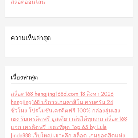
สล็อตออนไลน์
ความเห็นล่าสุด
เรื่องล่าสุด
สล็อต168 hengjing168d.com 18 สิงหา 2026
hengjing168 บริการเกมคาสิโน ครบครัน 24
ชั่วโมง โปรโมชั่นเครดิตฟรี 100% กล่องสุ่มเฮง
เฮง รับเครดิตฟรี ยูสเดียว เล่นได้ทุกเกม สล็อต168
แจก เครดิตฟรี เยอะที่สุด Top 65 by Lula
Jinda888 เว็บใหญ่ เจาะลึก สล็อต เกมยอดฮิตแห่ง