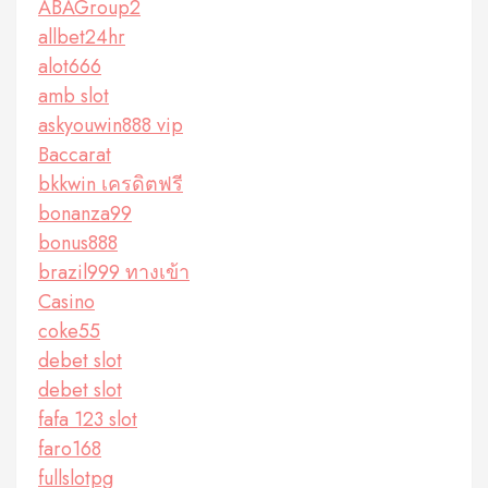
ABAGroup2
allbet24hr
alot666
amb slot
askyouwin888 vip
Baccarat
bkkwin เครดิตฟรี
bonanza99
bonus888
brazil999 ทางเข้า
Casino
coke55
debet slot
debet slot
fafa 123 slot
faro168
fullslotpg