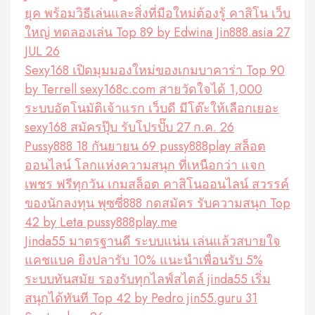
ยุค พร้อมวิธีเล่นและสิ่งที่มือใหม่ต้องรู้ คาสิโน เว็บ
ใหญ่ ทดลองเล่น Top 89 by Edwina Jin888.asia 27
JUL 26
Sexy168 เปิดมุมมองใหม่ของเกมบาคาร่า Top 90
by Terrell sexy168c.com สายวัดใจได้ 1,000
ระบบอัตโนมัติเจ้าแรก เว็บดี มีโต๊ะให้เลือกเยอะ
sexy168 สมัครปุ๊บ รับโปรปั๊บ 27 ก.ค. 26
Pussy888 18 กันยายน 69 pussy888play สล็อต
ออนไลน์ โลกแห่งความสนุก ที่เหนือกว่า แจก
เพชร ฟรีทุกวัน เกมสล็อต คาสิโนออนไลน์ สวรรค์
ของนักลงทุน พุซซี่888 กดสมัคร รับความสนุก Top
42 by Leta pussy888play.me
Jinda55 มาตรฐานดี ระบบแน่น เล่นแล้วสบายใจ
แคชแบค ยิงปลารับ 10% แนะนำเพื่อนรับ 5%
ระบบทันสมัย รองรับทุกไลฟ์สไตล์ jinda55 เริ่ม
สนุกได้ทันที Top 42 by Pedro jin55.guru 31