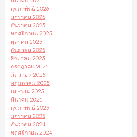
มีนาคม 2026
กุมภาพันธ์ 2026
มกราคม 2026
ธันวาคม 2025
พฤศจิกายน 2025
ตุลาคม 2025
กันยายน 2025
สิงหาคม 2025
กรกฎาคม 2025
มิถุนายน 2025
พฤษภาคม 2025
เมษายน 2025
มีนาคม 2025
กุมภาพันธ์ 2025
มกราคม 2025
ธันวาคม 2024
พฤศจิกายน 2024