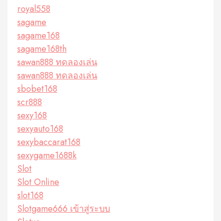
royal558
sagame
sagame168
sagame168th
sawan888 ทดลองเล่น
sawan888 ทดลองเล่น
sbobet168
scr888
sexy168
sexyauto168
sexybaccarat168
sexygame1688k
Slot
Slot Online
slot168
Slotgame666 เข้าสู่ระบบ