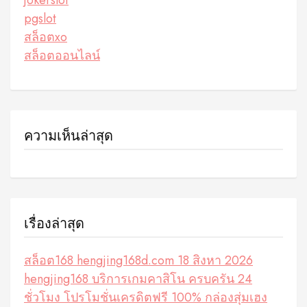
jokerslot
pgslot
สล็อตxo
สล็อตออนไลน์
ความเห็นล่าสุด
เรื่องล่าสุด
สล็อต168 hengjing168d.com 18 สิงหา 2026
hengjing168 บริการเกมคาสิโน ครบครัน 24
ชั่วโมง โปรโมชั่นเครดิตฟรี 100% กล่องสุ่มเฮง