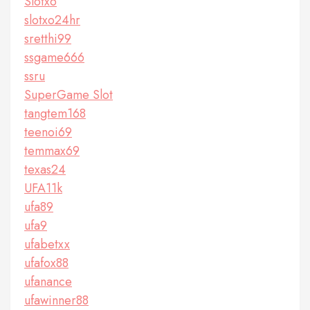
Slotxo
slotxo24hr
sretthi99
ssgame666
ssru
SuperGame Slot
tangtem168
teenoi69
temmax69
texas24
UFA11k
ufa89
ufa9
ufabetxx
ufafox88
ufanance
ufawinner88