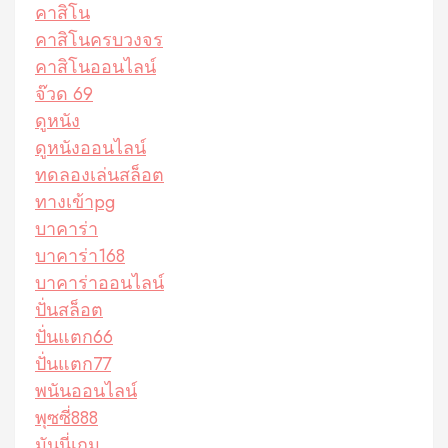
คาสิโน
คาสิโนครบวงจร
คาสิโนออนไลน์
จ๊วด 69
ดูหนัง
ดูหนังออนไลน์
ทดลองเล่นสล็อต
ทางเข้าpg
บาคาร่า
บาคาร่า168
บาคาร่าออนไลน์
ปั่นสล็อต
ปั่นแตก66
ปั่นแตก77
พนันออนไลน์
พุซซี่888
มันนี่เกม