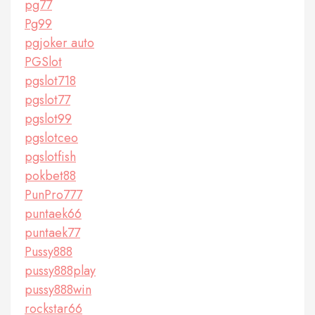
pg77
Pg99
pgjoker auto
PGSlot
pgslot718
pgslot77
pgslot99
pgslotceo
pgslotfish
pokbet88
PunPro777
puntaek66
puntaek77
Pussy888
pussy888play
pussy888win
rockstar66