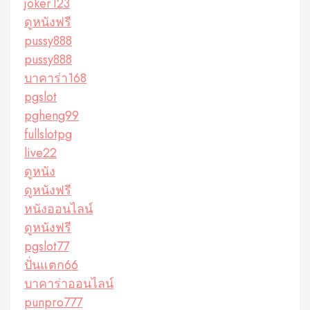
joker123
ดูหนังฟรี
pussy888
pussy888
บาคาร่า168
pgslot
pgheng99
fullslotpg
live22
ดูหนัง
ดูหนังฟรี
หนังออนไลน์
ดูหนังฟรี
pgslot77
ปั่นแตก66
บาคาร่าออนไลน์
punpro777