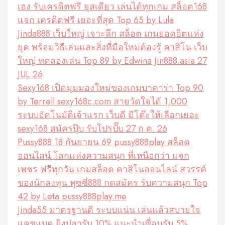
เฮง รับเครดิตฟรี ยูสเดียว เล่นได้ทุกเกม สล็อต168
แจก เครดิตฟรี เยอะที่สุด Top 65 by Lula
Jinda888 เว็บใหญ่ เจาะลึก สล็อต เกมยอดฮิตแห่ง
ยุค พร้อมวิธีเล่นและสิ่งที่มือใหม่ต้องรู้ คาสิโน เว็บ
ใหญ่ ทดลองเล่น Top 89 by Edwina Jin888.asia 27
JUL 26
Sexy168 เปิดมุมมองใหม่ของเกมบาคาร่า Top 90
by Terrell sexy168c.com สายวัดใจได้ 1,000
ระบบอัตโนมัติเจ้าแรก เว็บดี มีโต๊ะให้เลือกเยอะ
sexy168 สมัครปุ๊บ รับโปรปั๊บ 27 ก.ค. 26
Pussy888 18 กันยายน 69 pussy888play สล็อต
ออนไลน์ โลกแห่งความสนุก ที่เหนือกว่า แจก
เพชร ฟรีทุกวัน เกมสล็อต คาสิโนออนไลน์ สวรรค์
ของนักลงทุน พุซซี่888 กดสมัคร รับความสนุก Top
42 by Leta pussy888play.me
Jinda55 มาตรฐานดี ระบบแน่น เล่นแล้วสบายใจ
แคชแบค ยิงปลารับ 10% แนะนำเพื่อนรับ 5%