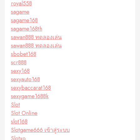
royal558
sagame
sagame168
sagame168th
sawan888 ทดลองเล่น
sawan888 ทดลองเล่น
sbobet168
scr888
sexy168
sexyauto168
sexybaccarat168
sexygame1688k
Slot
Slot Online
slot168
Slotgame666 เข้าสู่ระบบ
Slotxo