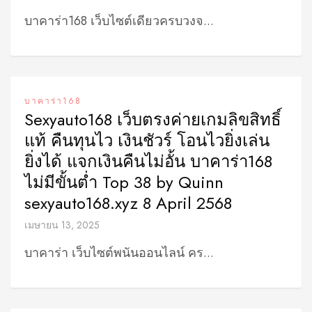
บาคาร่า168 เว็บไซต์เดียวครบวงจ...
บาคาร่า168
Sexyauto168 เว็บตรงค่ายเกมลิขสิทธิ์
แท้ คืนทุนไว เงินชัวร์ โอนไวยิ่งเล่น
ยิ่งได้ แจกเงินคืนไม่อั้น บาคาร่า168
ไม่มีขั้นต่ำ Top 38 by Quinn
sexyauto168.xyz 8 April 2568
เมษายน 13, 2025
บาคาร่า เว็บไซต์พนันออนไลน์ คร...