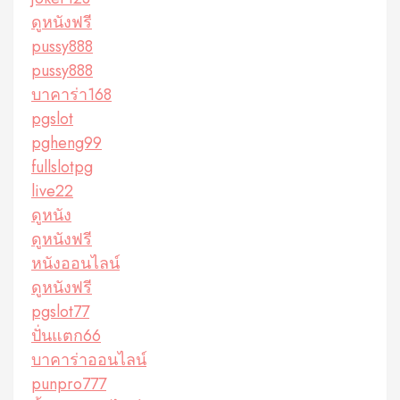
ดูหนังฟรี
pussy888
pussy888
บาคาร่า168
pgslot
pgheng99
fullslotpg
live22
ดูหนัง
ดูหนังฟรี
หนังออนไลน์
ดูหนังฟรี
pgslot77
ปั่นแตก66
บาคาร่าออนไลน์
punpro777