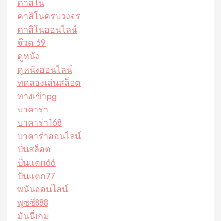
คาสิโน
คาสิโนครบวงจร
คาสิโนออนไลน์
จ๊วด 69
ดูหนัง
ดูหนังออนไลน์
ทดลองเล่นสล็อต
ทางเข้าpg
บาคาร่า
บาคาร่า168
บาคาร่าออนไลน์
ปั่นสล็อต
ปั่นแตก66
ปั่นแตก77
พนันออนไลน์
พุซซี่888
มันนี่เกม