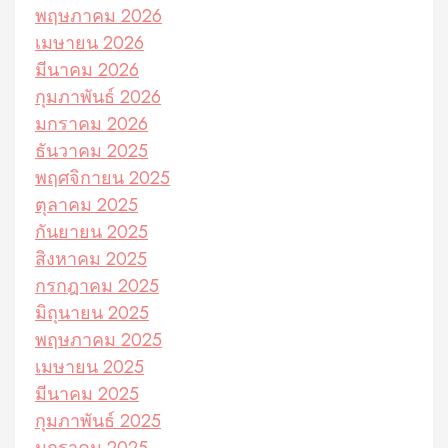
พฤษภาคม 2026
เมษายน 2026
มีนาคม 2026
กุมภาพันธ์ 2026
มกราคม 2026
ธันวาคม 2025
พฤศจิกายน 2025
ตุลาคม 2025
กันยายน 2025
สิงหาคม 2025
กรกฎาคม 2025
มิถุนายน 2025
พฤษภาคม 2025
เมษายน 2025
มีนาคม 2025
กุมภาพันธ์ 2025