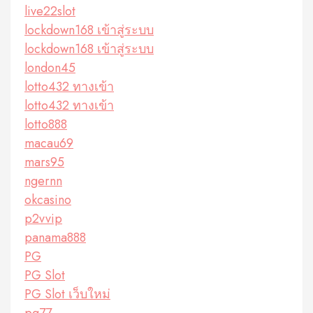
live22slot
lockdown168 เข้าสู่ระบบ
lockdown168 เข้าสู่ระบบ
london45
lotto432 ทางเข้า
lotto432 ทางเข้า
lotto888
macau69
mars95
ngernn
okcasino
p2vvip
panama888
PG
PG Slot
PG Slot เว็บใหม่