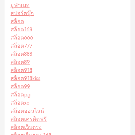
ยูฟ่าเบท
สปอร์ตบุ๊ก
สล็อต
สล็อต168
สล็อต666
สล็อต777
สล็อต888
สล็อต89
สล็อต918
สล็อต918kiss
สล็อต99
สล็อตpg
สล็อตxo
สล็อตออนไลน์
สล็อตเครดิตฟรี
สล็อตเว็บตรง