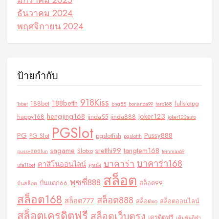
มกราคม 2025
ธันวาคม 2024
พฤศจิกายน 2024
ป้ายกำกับ
918Kiss
188betth
188bet
fullslotpg
1xbet
bng55
bonanza99
faro168
hengjing168
Joker123
happy168
jinda55
jinda888
joker123auto
PGSlot
PG
Pussy888
PG Slot
pgslotfish
pgslotth
sagame
sretthi99
tangtem168
Slotxo
pussy888fun
temmax69
บาคาร่า168
บาคาร่า
คาสิโนออนไลน์
ufa11bet
ดูหนัง
สล็อต
พุซซี่888
ปั่นแตก66
สล็อต99
ปั่นสล็อต
สล็อต168
สล็อต888
สล็อต777
สล็อตxo
สล็อตออนไลน์
สล็อตเครดิตฟรี
สล็อตเว็บตรง
เครดิตฟรี
เดิมพันกีฬา