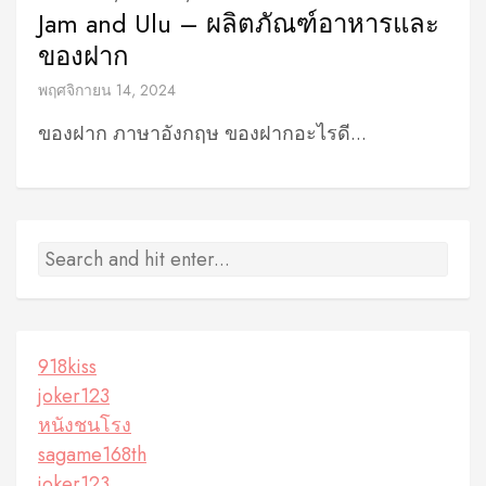
Jam and Ulu – ผลิตภัณฑ์อาหารและ
ของฝาก
พฤศจิกายน 14, 2024
ของฝาก ภาษาอังกฤษ ของฝากอะไรดี...
918kiss
joker123
หนังชนโรง
sagame168th
joker123