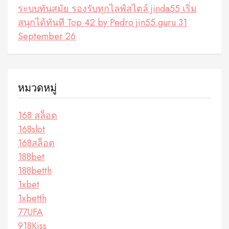
ระบบทันสมัย รองรับทุกไลฟ์สไตล์ jinda55 เริ่ม
สนุกได้ทันที Top 42 by Pedro jin55.guru 31
September 26
หมวดหมู่
168 สล็อต
168slot
168สล็อต
188bet
188betth
1xbet
1xbetth
77UFA
918Kiss