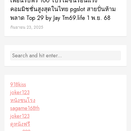
เพื่อนรับฟรี 100 โปรโมชั่นร้อนแรง
คอมมิชชั่นสูงสุดในไทย pgslot สายปั่นห้าม
พลาด Top 29 by Jay Tm69.life 1 พ.ย. 68
กันยายน 23, 2025
918kiss
joker123
หนังชนโรง
sagame168th
joker123
ดูหนังฟรี