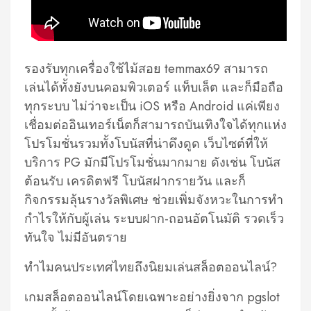
รองรับทุกเครื่องใช้ไม้สอย temmax69 สามารถ
เล่นได้ทั้งยังบนคอมพิวเตอร์ แท็บเล็ต และก็มือถือ
ทุกระบบ ไม่ว่าจะเป็น iOS หรือ Android แค่เพียง
เชื่อมต่ออินเทอร์เน็ตก็สามารถบันเทิงใจได้ทุกแห่ง
โปรโมชั่นรวมทั้งโบนัสที่น่าดึงดูด เว็บไซต์ที่ให้
บริการ PG มักมีโปรโมชั่นมากมาย ดังเช่น โบนัส
ต้อนรับ เครดิตฟรี โบนัสฝากรายวัน และก็
กิจกรรมลุ้นรางวัลพิเศษ ช่วยเพิ่มจังหวะในการทำ
กำไรให้กับผู้เล่น ระบบฝาก-ถอนอัตโนมัติ รวดเร็ว
ทันใจ ไม่มีอันตราย
ทำไมคนประเทศไทยถึงนิยมเล่นสล็อตออนไลน์?
เกมสล็อตออนไลน์โดยเฉพาะอย่างยิ่งจาก pgslot