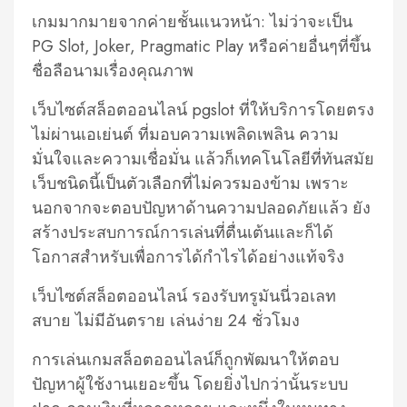
เกมมากมายจากค่ายชั้นแนวหน้า: ไม่ว่าจะเป็น
PG Slot, Joker, Pragmatic Play หรือค่ายอื่นๆที่ขึ้น
ชื่อลือนามเรื่องคุณภาพ
เว็บไซต์สล็อตออนไลน์ pgslot ที่ให้บริการโดยตรง
ไม่ผ่านเอเย่นต์ ที่มอบความเพลิดเพลิน ความ
มั่นใจและความเชื่อมั่น แล้วก็เทคโนโลยีที่ทันสมัย
เว็บชนิดนี้เป็นตัวเลือกที่ไม่ควรมองข้าม เพราะ
นอกจากจะตอบปัญหาด้านความปลอดภัยแล้ว ยัง
สร้างประสบการณ์การเล่นที่ตื่นเต้นและก็ได้
โอกาสสำหรับเพื่อการได้กำไรได้อย่างแท้จริง
เว็บไซต์สล็อตออนไลน์ รองรับทรูมันนี่วอเลท
สบาย ไม่มีอันตราย เล่นง่าย 24 ชั่วโมง
การเล่นเกมสล็อตออนไลน์ก็ถูกพัฒนาให้ตอบ
ปัญหาผู้ใช้งานเยอะขึ้น โดยยิ่งไปกว่านั้นระบบ