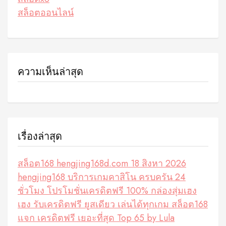
สล็อตออนไลน์
ความเห็นล่าสุด
เรื่องล่าสุด
สล็อต168 hengjing168d.com 18 สิงหา 2026
hengjing168 บริการเกมคาสิโน ครบครัน 24
ชั่วโมง โปรโมชั่นเครดิตฟรี 100% กล่องสุ่มเฮง
เฮง รับเครดิตฟรี ยูสเดียว เล่นได้ทุกเกม สล็อต168
แจก เครดิตฟรี เยอะที่สุด Top 65 by Lula