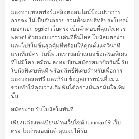
มองหาแพลตฟอร์มสล็อตออนไลน์ป้อมปราการ
อาจจะ ไม่เป็นอันตราย รวมทั้งมอบสิทธิประโยชน์
เยอะแยะ pgslot เว็บตรง เป็นคำตอบที่คุณไม่ควร
พลาด! ด้วยระบบการเล่นที่ลื่นไหล โบนัสแตกง่าย
และโปรโมชั่นสุดคุ้มที่พร้อมให้คุณตั้งแต่วินาที
แรกที่สมัคร วันนี้พวกเราขอนำเสนอข้อเสนอพิเศษ
ที่ไม่มีใครเหมือน ลงทะเบียนสมัครสมาชิกวันนี้ รับ
โบนัสพิเศษทันที พร้อมสิทธิ์พิเศษสำหรับเพื่อการ
มองบอลสดฟรี และก็รับ ข้อมูลการพนันที่แม่น
ช่วยทำให้คุณวางเดิมพันได้อย่างมั่นอกมั่นใจเพิ่ม
ขึ้น
สมัครง่าย รับโบนัสในทันที
เพียงแต่ลงทะเบียนผ่านเว็บไซต์ temmax69 เว็บ
ตรง ไม่ผ่านเอเย่นต์ คุณจะได้รับ