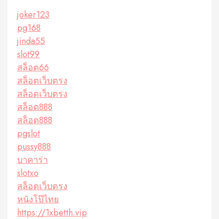
joker123
pg168
jinda55
slot99
สล็อต66
สล็อตเว็บตรง
สล็อตเว็บตรง
สล็อต888
สล็อต888
pgslot
pussy888
บาคาร่า
slotxo
สล็อตเว็บตรง
หนังโป๊ไทย
https://1xbetth.vip