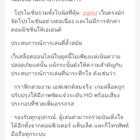
• โปรโมชั่นรวมทั้งโบนัสที่คุ้ม:
pgslot
เว็บตรงมัก
จัดโปรโมชันอย่างต่อเนื่อง และไม่มีการหักค่า
คอมมิชชั่นให้เอเย่นต์
ประสบการณ์การเล่นที่ล้ำสมัย
เว็บสล็อตออนไลน์ในยุคนี้ไม่เพียงแค่เน้นความ
ปลอดภัยแค่นั้น แม้กระนั้นยังให้ความสำคัญกับ
ประสบการณ์การเล่นที่น่าระทึกใจ ดังเช่นว่า:
• กราฟิกสวยงาม เอฟเฟกต์สมจริง: เกมสล็อตถูก
ปรับปรุงให้มีภาพชัดแจ๋วระดับ HD พร้อมเสียง
ประกอบที่ช่วยเพิ่มอรรถรส
• รองรับทุกอุปกรณ์: ผู้เล่นสามารถร่วมบันเทิงใจ
ได้อีกทั้งจากคอมพิวเตอร์ แท็บเล็ต และก็โทรศัพท์
มือถือทุกระบบ