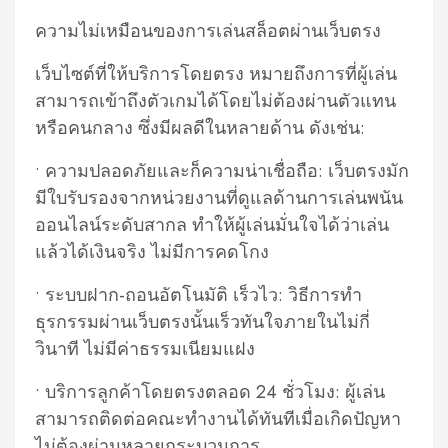
ความไม่เหมือนของการเล่นสล็อตผ่านเว็บตรง
เว็บไซต์ที่ให้บริการโดยตรง หมายถึงการที่ผู้เล่น
สามารถเข้าถึงตัวเกมได้โดยไม่ต้องผ่านตัวแทน
หรือคนกลาง ซึ่งมีผลดีในหลายด้าน ดังเช่น:
• ความปลอดภัยและก็ความน่าเชื่อถือ: เว็บตรงมัก
มีใบรับรองจากหน่วยงานที่ดูแลด้านการเล่นพนัน
ออนไลน์ระดับสากล ทำให้ผู้เล่นมั่นใจได้ว่าเล่น
แล้วได้เงินจริง ไม่มีการคดโกง
• ระบบฝาก-ถอนอัตโนมัติ เร็วไว: วิธีการทำ
ธุรกรรมผ่านเว็บตรงนั้นเร็วทันใจภายในไม่กี่
วินาที ไม่มีค่าธรรมเนียมแฝง
• บริการลูกค้าโดยตรงตลอด 24 ชั่วโมง: ผู้เล่น
สามารถติดต่อคณะทำงานได้ทันทีเมื่อเกิดปัญหา
ไม่ต้องผ่านหลายกระบวนการ