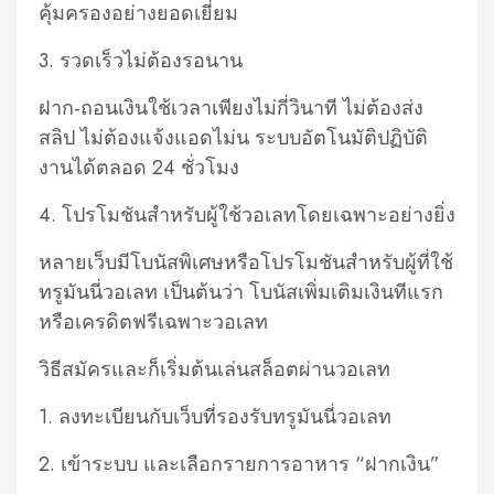
คุ้มครองอย่างยอดเยี่ยม
3. รวดเร็วไม่ต้องรอนาน
ฝาก-ถอนเงินใช้เวลาเพียงไม่กี่วินาที ไม่ต้องส่ง
สลิป ไม่ต้องแจ้งแอดไม่น ระบบอัตโนมัติปฏิบัติ
งานได้ตลอด 24 ชั่วโมง
4. โปรโมชันสำหรับผู้ใช้วอเลทโดยเฉพาะอย่างยิ่ง
หลายเว็บมีโบนัสพิเศษหรือโปรโมชันสำหรับผู้ที่ใช้
ทรูมันนี่วอเลท เป็นต้นว่า โบนัสเพิ่มเติมเงินทีแรก
หรือเครดิตฟรีเฉพาะวอเลท
วิธีสมัครและก็เริ่มต้นเล่นสล็อตผ่านวอเลท
1. ลงทะเบียนกับเว็บที่รองรับทรูมันนี่วอเลท
2. เข้าระบบ และเลือกรายการอาหาร “ฝากเงิน”