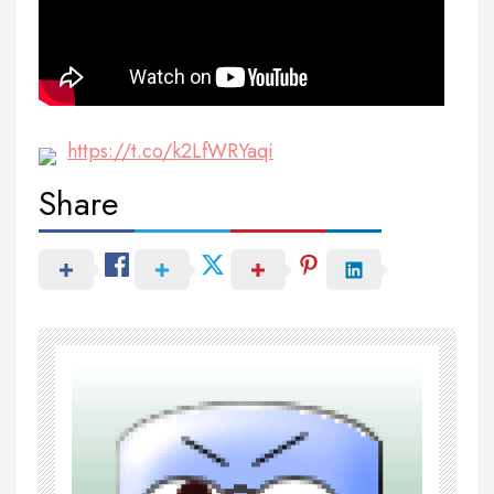
https://t.co/k2LfWRYaqi
Share