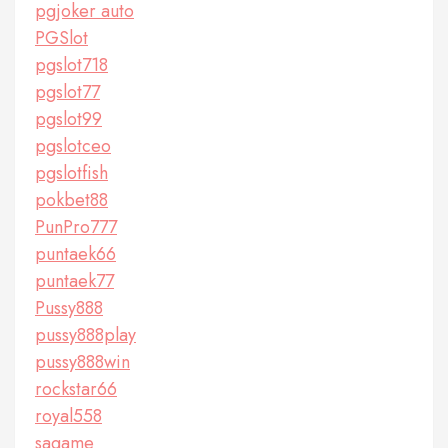
pgjoker auto
PGSlot
pgslot718
pgslot77
pgslot99
pgslotceo
pgslotfish
pokbet88
PunPro777
puntaek66
puntaek77
Pussy888
pussy888play
pussy888win
rockstar66
royal558
sagame