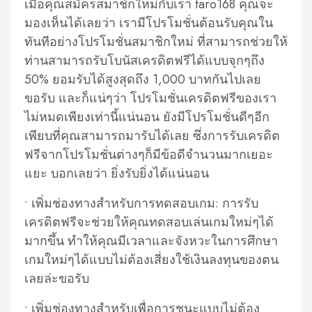
เมื่อคุณสมัครสมาชิกใหม่กับเรา faro168 คุณจะ
มองเห็นได้เลยว่า เรามีโปรโมชั่นต้อนรับคุณใน
ทันทีอย่างโปรโมชั่นสมาชิกใหม่ ที่สามารถช่วยให้
ท่านสามารถรับโบนัสเครดิตฟรีได้แบบจุกๆถึง
50% ยอมรับได้สูงสุดถึง 1,000 บาทกันไปเลย
ขอรับ และก็แน่ๆว่า โปรโมชั่นเครดิตฟรีของเรา
ไม่หมดเพียงเท่านี้แน่นอน ยังมีโปรโมชั่นดีๆอีก
เพียบที่คุณสามารถมารับได้เลย ซึ่งการรับเครดิต
ฟรีจากโปรโมชั่นต่างๆก็มีข้อดีจำนวนมากเยอะ
แยะ บอกเลยว่า ยิ่งรับยิ่งได้แน่นอน
• เพิ่มช่องทางสำหรับการทดสอบเกม: การรับ
เครดิตฟรีจะช่วยให้คุณทดสอบเล่นเกมใหม่ๆได้
มากขึ้น ทำให้คุณมีเวลาและจังหวะในการศึกษา
เกมใหม่ๆได้แบบไม่ต้องเสี่ยงใช้เงินลงทุนของตน
เลยล่ะขอรับ
• เพิ่มช่องทางสำหรับเพื่อการชนะแบบไม่ต้อง