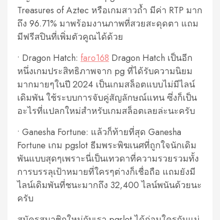
Treasures of Aztec หรือเกมสาวถ้ำ มีค่า RTP มาก
ถึง 96.71% มาพร้อมงานภาพที่สวยสะดุดตา แถม
มีฟรีสปินที่เพิ่มตัวคูณได้ด้วย
• Dragon Hatch:
faro168
Dragon Hatch เป็นอีก
หนึ่งเกมประสิทธิภาพจาก pg ที่ได้รับความนิยม
มากมายๆในปี 2024 เป็นเกมสล็อตแบบไม่มีไลน์
เดิมพัน ใช้ระบบการจับคู่สัญลักษณ์แทน ซึ่งก็เป็น
อะไรที่แปลกใหม่สำหรับเกมสล็อตเลยล่ะนะครับ
• Ganesha Fortune: แล้วก็ท้ายที่สุด Ganesha
Fortune เกม pgslot ธีมพระพิฆเนศที่ถูกใจนักเดิม
พันแบบสุดๆเพราะนี่เป็นเทวดาที่ความรวยรวมทั้ง
การบรรลุเป้าหมายที่ใครๆต่างก็เชื่อถือ แถมยังมี
ไลน์เดิมพันที่ชนะมากถึง 32,400 ไลน์พนันด้วยนะ
ครับ
สมัครสมาชิกใหม่กับเรา pgslot ได้ก่อนใครกันแน่