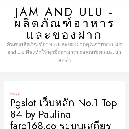
Skip
JAM AND ULU -
to
ผลิตภัณฑ์อาหาร
content
และของฝาก
ค้นพบผลิตภัณฑ์อาหารและของฝากคุณภาพจาก Jam
and Ulu ที่จะทำให้ทุกมื้ออาหารของคุณพิเศษและน่า
จดจำ
สล็อต
Pgslot เว็บหลัก No.1 Top
84 by Paulina
faro168.co ระบบเสถียร