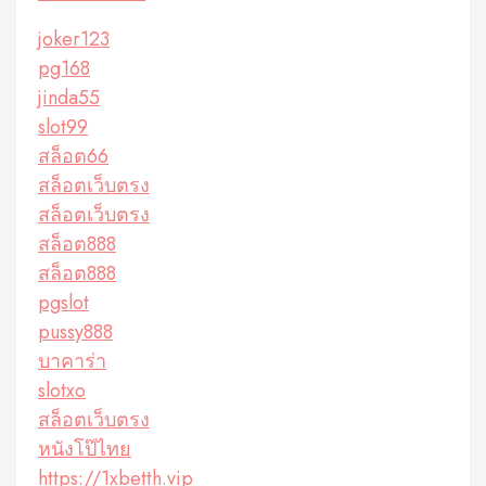
joker123
pg168
jinda55
slot99
สล็อต66
สล็อตเว็บตรง
สล็อตเว็บตรง
สล็อต888
สล็อต888
pgslot
pussy888
บาคาร่า
slotxo
สล็อตเว็บตรง
หนังโป๊ไทย
https://1xbetth.vip