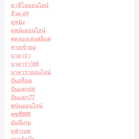
คาสิโนออนไลน์
จ๊วด 69
ดูหนัง
ดูหนังออนไลน์
ทดลองเล่นสล็อต
ทางเข้าpg
บาคาร่า
บาคาร่า168
บาคาร่าออนไลน์
ปั่นสล็อต
ปั่นแตก66
ปั่นแตก77
พนันออนไลน์
พุซซี่888
มันนี่เกม
ยูฟ่าเบท