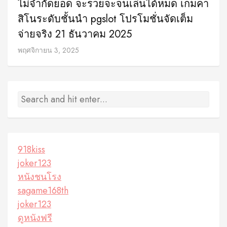
ไม่จำกัดยอด จะรวยจะจนเล่นได้หมด เกมคา
สิโนระดับชั้นนำ pgslot โปรโมชั่นจัดเต็ม
จ่ายจริง 21 ธันวาคม 2025
พฤศจิกายน 3, 2025
918kiss
joker123
หนังชนโรง
sagame168th
joker123
ดูหนังฟรี