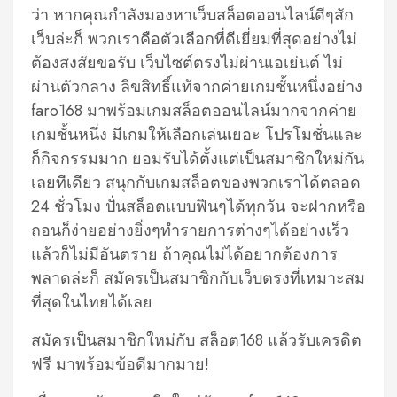
ว่า หากคุณกำลังมองหาเว็บสล็อตออนไลน์ดีๆสัก
เว็บล่ะก็ พวกเราคือตัวเลือกที่ดีเยี่ยมที่สุดอย่างไม่
ต้องสงสัยขอรับ เว็บไซต์ตรงไม่ผ่านเอเย่นต์ ไม่
ผ่านตัวกลาง ลิขสิทธิ์แท้จากค่ายเกมชั้นหนึ่งอย่าง
faro168 มาพร้อมเกมสล็อตออนไลน์มากจากค่าย
เกมชั้นหนึ่ง มีเกมให้เลือกเล่นเยอะ โปรโมชั่นและ
ก็กิจกรรมมาก ยอมรับได้ตั้งแต่เป็นสมาชิกใหม่กัน
เลยทีเดียว สนุกกับเกมสล็อตของพวกเราได้ตลอด
24 ชั่วโมง ปั่นสล็อตแบบฟินๆได้ทุกวัน จะฝากหรือ
ถอนก็ง่ายอย่างยิ่งๆทำรายการต่างๆได้อย่างเร็ว
แล้วก็ไม่มีอันตราย ถ้าคุณไม่ได้อยากต้องการ
พลาดล่ะก็ สมัครเป็นสมาชิกกับเว็บตรงที่เหมาะสม
ที่สุดในไทยได้เลย
สมัครเป็นสมาชิกใหม่กับ สล็อต168 แล้วรับเครดิต
ฟรี มาพร้อมข้อดีมากมาย!