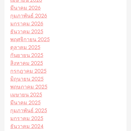
เมษายน 2026
มีนาคม 2026
กุมภาพันธ์ 2026
มกราคม 2026
ธันวาคม 2025
พฤศจิกายน 2025
ตุลาคม 2025
กันยายน 2025
สิงหาคม 2025
กรกฎาคม 2025
มิถุนายน 2025
พฤษภาคม 2025
เมษายน 2025
มีนาคม 2025
กุมภาพันธ์ 2025
มกราคม 2025
ธันวาคม 2024