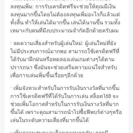
ลงทุนเพิ่ม: การรับเครดิตฟรีจะช่วยให้คุณมีเงิน
ลงทุนมากขึ้นโดยไม่ต้องลงทุนเพิ่มอะไรก็แล้วแต่
ทั้งสิ้น ทำให้เล่นได้มากขึ้น เล่นได้นานขึ้น รวมทั้ง
เหมาะกับคนที่มีงบประมาณจำกัดอีกด้วยครับผม
• ลดความเสี่ยงสำหรับผู้เล่นใหม่: ผู้เล่นใหม่ที่ยัง
ไม่มีประสบการณ์มากพอ สามารถใช้เครดิตฟรีที่
ได้รับมาฝึกฝนหรือทดลองเล่นเกมต่างๆได้ตาม
ปรารถนา ซึ่งมันจะช่วยเสริมความแน่ใจสำหรับ
เพื่อการเล่นเพิ่มขึ้นเรื่อยๆอีกด้วย
• เพิ่มจังหวะสำหรับในการรับเงินรางวัลที่มากขึ้น:
การใช้เครดิตฟรีที่ได้รับในการเล่น สล็อต168 จะ
ช่วยเพิ่มโอกาสสำหรับในการรับเงินรางวัลที่มาก
ขึ้นได้ เพราะคุณสามารถนำไปซื้อฟีพบร์ต่างๆหรือ
เล่นในระดับความเสี่ยงที่มากขึ้นได้