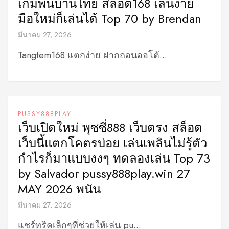
เกมพื้นบ้านไทย สล็อต168 เล่นง่าย
มือใหม่ก็เล่นได้ Top 70 by Brendan
มีนาคม 27, 2026
Tangtem168 แตกง่าย ฝากถอนออโต้...
PUSSY888PLAY
เว็บเปิดใหม่ พุซซี่888 เว็บตรง สล็อต
เว็บนี้แตกโคตรบ่อย เล่นเพลินไม่รู้ตัว
กำไรก็มาแบบงงๆ ทดลองเล่น Top 73
by Salvador pussy888play.win 27
MAY 2026 พนัน
มีนาคม 27, 2026
แชร์ทริคเล็กๆที่ช่วยให้เล่น pu...