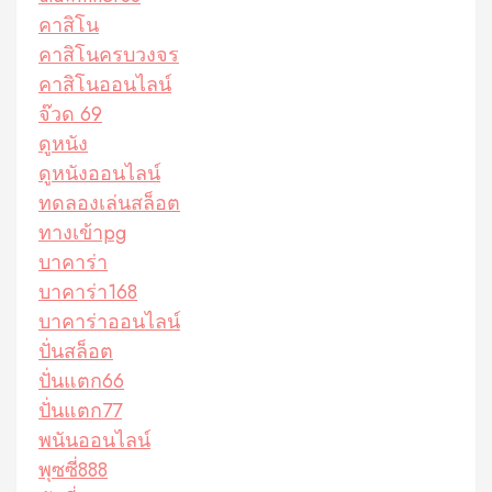
คาสิโน
คาสิโนครบวงจร
คาสิโนออนไลน์
จ๊วด 69
ดูหนัง
ดูหนังออนไลน์
ทดลองเล่นสล็อต
ทางเข้าpg
บาคาร่า
บาคาร่า168
บาคาร่าออนไลน์
ปั่นสล็อต
ปั่นแตก66
ปั่นแตก77
พนันออนไลน์
พุซซี่888