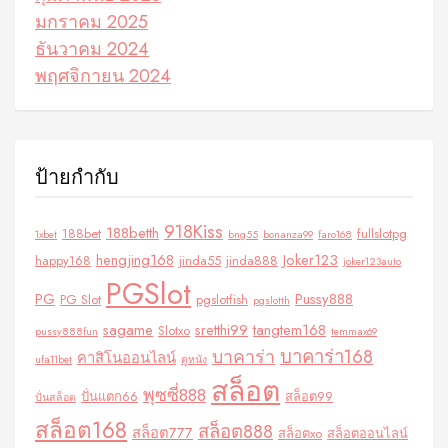
มกราคม 2025
ธันวาคม 2024
พฤศจิกายน 2024
ป้ายกำกับ
918Kiss
188betth
188bet
fullslotpg
1xbet
bng55
bonanza99
faro168
hengjing168
Joker123
happy168
jinda55
jinda888
joker123auto
PGSlot
PG
Pussy888
PG Slot
pgslotfish
pgslotth
sagame
sretthi99
tangtem168
Slotxo
pussy888fun
temmax69
บาคาร่า168
บาคาร่า
คาสิโนออนไลน์
ufa11bet
ดูหนัง
สล็อต
พุซซี่888
ปั่นแตก66
สล็อต99
ปั่นสล็อต
สล็อต168
สล็อต888
สล็อต777
สล็อตxo
สล็อตออนไลน์