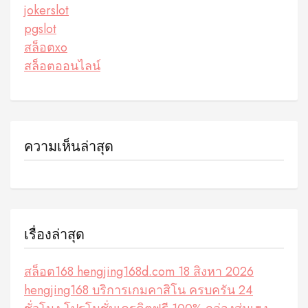
jokerslot
pgslot
สล็อตxo
สล็อตออนไลน์
ความเห็นล่าสุด
เรื่องล่าสุด
สล็อต168 hengjing168d.com 18 สิงหา 2026
hengjing168 บริการเกมคาสิโน ครบครัน 24