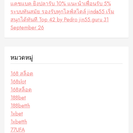
แคชแบค ยิงปลารับ 10% แนะนำเพื่อนรับ 5%
ระบบทันสมัย รองรับทุกไลฟ์สไตล์ jinda55 เริ่ม
สนุกได้ทันที Top 42 by Pedro jin55.guru 31
September 26
หมวดหมู่
168 สล็อต
168slot
168สล็อต
188bet
188betth
1xbet
1xbetth
77UFA