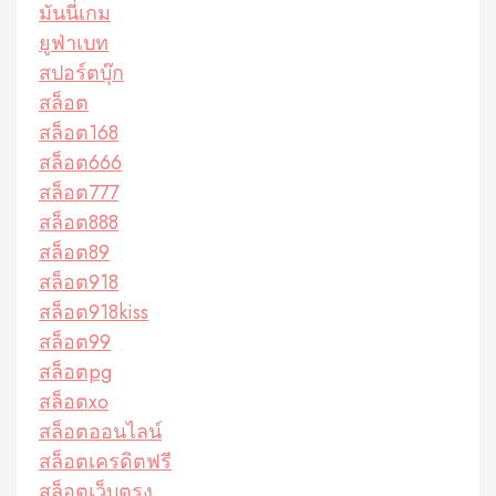
มันนี่เกม
ยูฟ่าเบท
สปอร์ตบุ๊ก
สล็อต
สล็อต168
สล็อต666
สล็อต777
สล็อต888
สล็อต89
สล็อต918
สล็อต918kiss
สล็อต99
สล็อตpg
สล็อตxo
สล็อตออนไลน์
สล็อตเครดิตฟรี
สล็อตเว็บตรง