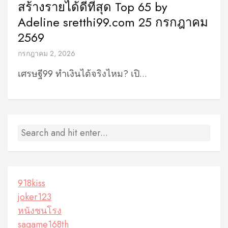
สร้างรายได้ดีที่สุด Top 65 by
Adeline sretthi99.com 25 กรกฎาคม
2569
กรกฎาคม 2, 2026
เศรษฐี99 ทำเงินได้จริงไหม? เปิ...
918kiss
joker123
หนังชนโรง
sagame168th