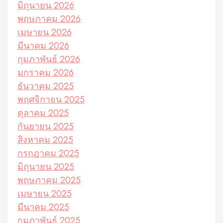
มิถุนายน 2026
พฤษภาคม 2026
เมษายน 2026
มีนาคม 2026
กุมภาพันธ์ 2026
มกราคม 2026
ธันวาคม 2025
พฤศจิกายน 2025
ตุลาคม 2025
กันยายน 2025
สิงหาคม 2025
กรกฎาคม 2025
มิถุนายน 2025
พฤษภาคม 2025
เมษายน 2025
มีนาคม 2025
กุมภาพันธ์ 2025