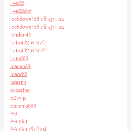
live22
live22slot
lockdown168 เข้าสู่ระบบ
lockdown168 เข้าสู่ระบบ
london45
lotto432 ทางเข้า
lotto432 ทางเข้า
lotto888
macau69
mars95
ngernn
okcasino
p2vvip
panama888
PG
PG Slot
PG Slot เว็บใหม่