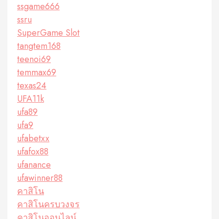
ssgame666
ssru
SuperGame Slot
tangtem168
teenoi69
temmax69
texas24
UFA11k
ufa89
ufa9
ufabetxx
ufafox88
ufanance
ufawinner88
คาสิโน
คาสิโนครบวงจร
คาสิโนออนไลน์