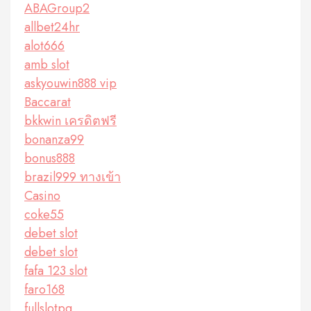
ABAGroup2
allbet24hr
alot666
amb slot
askyouwin888 vip
Baccarat
bkkwin เครดิตฟรี
bonanza99
bonus888
brazil999 ทางเข้า
Casino
coke55
debet slot
debet slot
fafa 123 slot
faro168
fullslotpg