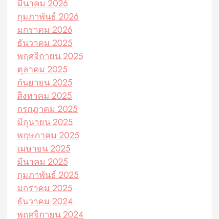
มีนาคม 2026
กุมภาพันธ์ 2026
มกราคม 2026
ธันวาคม 2025
พฤศจิกายน 2025
ตุลาคม 2025
กันยายน 2025
สิงหาคม 2025
กรกฎาคม 2025
มิถุนายน 2025
พฤษภาคม 2025
เมษายน 2025
มีนาคม 2025
กุมภาพันธ์ 2025
มกราคม 2025
ธันวาคม 2024
พฤศจิกายน 2024