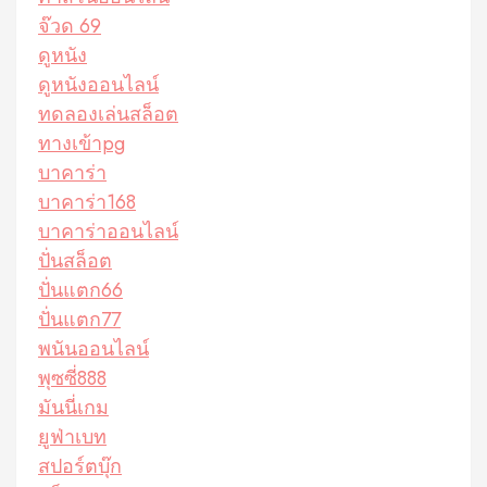
จ๊วด 69
ดูหนัง
ดูหนังออนไลน์
ทดลองเล่นสล็อต
ทางเข้าpg
บาคาร่า
บาคาร่า168
บาคาร่าออนไลน์
ปั่นสล็อต
ปั่นแตก66
ปั่นแตก77
พนันออนไลน์
พุซซี่888
มันนี่เกม
ยูฟ่าเบท
สปอร์ตบุ๊ก