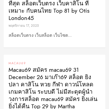
ที่สุด สล็อตเว็บตรง เว็บคาสิโน ที่
เหมาะ กับคนไทย Top 81 by Otis
London45
พฤศจิกายน 17, 2025
สล็อตเว็บตรง เว็บสล็อต เว็บไซต...
MACAU69
Macau69 สมัคร macau69 31
December 26 มาเก๊า69 สล็อต ยิง
ปลา คาสิโน หวย กีฬา ดาวน์โหลด
เกมคาสิโน ระบบดี ไม่มีสะดุดผู้นำ
วงการสล็อต macau69 สมัคร ยิ่งเล่น
ยิ่งได้คืน Top 29 by Martha