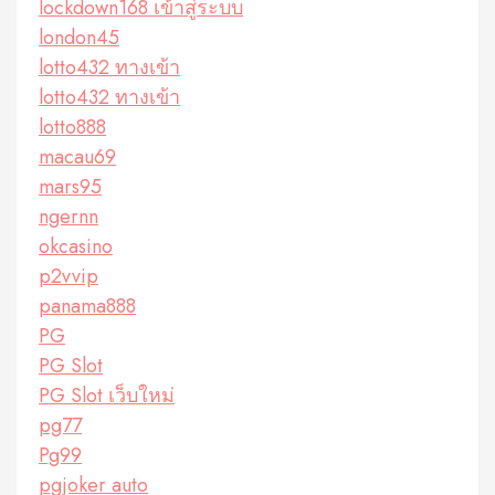
lockdown168 เข้าสู่ระบบ
london45
lotto432 ทางเข้า
lotto432 ทางเข้า
lotto888
macau69
mars95
ngernn
okcasino
p2vvip
panama888
PG
PG Slot
PG Slot เว็บใหม่
pg77
Pg99
pgjoker auto