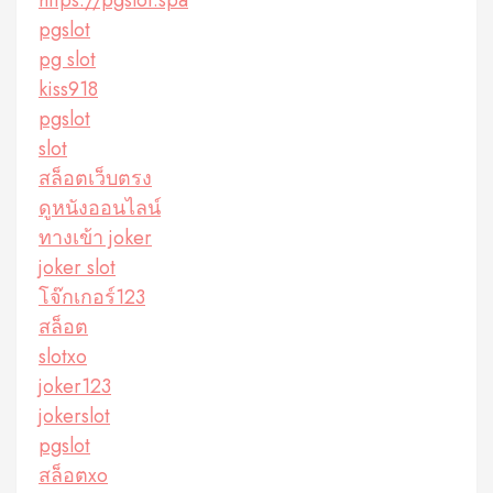
https://pgslot.spa
pgslot
pg slot
kiss918
pgslot
slot
สล็อตเว็บตรง
ดูหนังออนไลน์
ทางเข้า joker
joker slot
โจ๊กเกอร์123
สล็อต
slotxo
joker123
jokerslot
pgslot
สล็อตxo