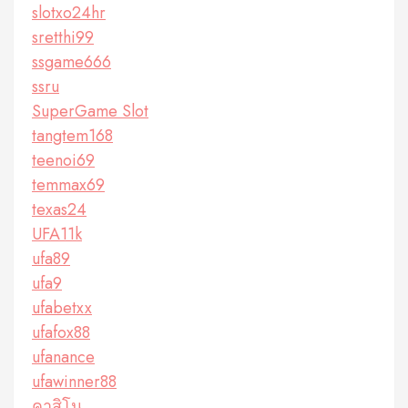
slotxo24hr
sretthi99
ssgame666
ssru
SuperGame Slot
tangtem168
teenoi69
temmax69
texas24
UFA11k
ufa89
ufa9
ufabetxx
ufafox88
ufanance
ufawinner88
คาสิโน