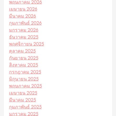
พฤษภาคม 2026
เมษายน 2026
มีนาคม 2026
กุมภาพันธ์ 2026
มกราคม 2026
ธันวาคม 2025
พฤศจิกายน 2025
ตุลาคม 2025
กันยายน 2025
สิงหาคม 2025
กรกฎาคม 2025
มิถุนายน 2025
พฤษภาคม 2025
เมษายน 2025
มีนาคม 2025
กุมภาพันธ์ 2025
มกราคม 2025