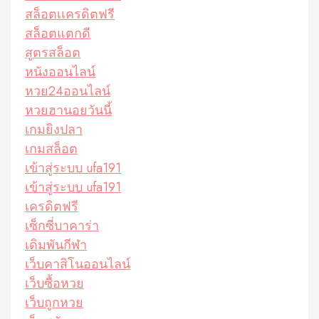
สล็อตเเครดิตฟรี
สล็อตแตกดี
สูตรสล็อต
หนังออนไลน์
หวย24ออนไลน์
หวยฮานอยวันนี้
เกมยิงปลา
เกมสล็อต
เข้าสู่ระบบ ufa191
เข้าสู่ระบบ ufa191
เครดิตฟรี
เซ็กซี่บาคาร่า
เดิมพันกีฬา
เว็บคาสิโนออนไลน์
เว็บซื้อหวย
เว็บถูกหวย