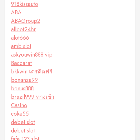
918kissauto
ABA
ABAGroup2
allbet24hr
alot666
amb slot
askyouwin888 vip
Baccarat
bkkwin เครดิตฟรี
bonanza99
bonus888
brazil999 ทางเข้า
Casino
coke55
debet slot
debet slot
fafa 123 slot