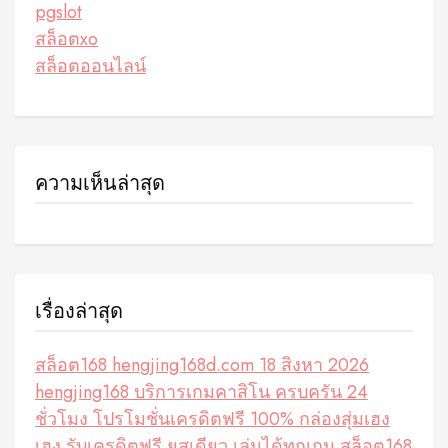
pgslot
สล็อตxo
สล็อตออนไลน์
ความเห็นล่าสุด
เรื่องล่าสุด
สล็อต168 hengjing168d.com 18 สิงหา 2026
hengjing168 บริการเกมคาสิโน ครบครัน 24
ชั่วโมง โปรโมชั่นเครดิตฟรี 100% กล่องสุ่มเฮง
เฮง รับเครดิตฟรี ยูสเดียว เล่นได้ทุกเกม สล็อต168