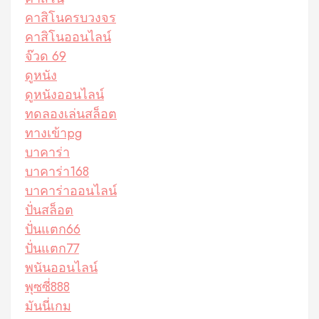
คาสิโนครบวงจร
คาสิโนออนไลน์
จ๊วด 69
ดูหนัง
ดูหนังออนไลน์
ทดลองเล่นสล็อต
ทางเข้าpg
บาคาร่า
บาคาร่า168
บาคาร่าออนไลน์
ปั่นสล็อต
ปั่นแตก66
ปั่นแตก77
พนันออนไลน์
พุซซี่888
มันนี่เกม