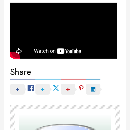
Share