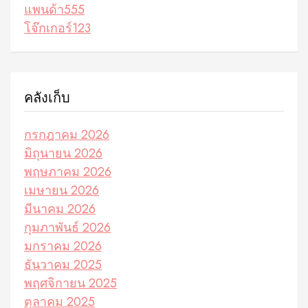
แพนด้า555
โจ๊กเกอร์123
คลังเก็บ
กรกฎาคม 2026
มิถุนายน 2026
พฤษภาคม 2026
เมษายน 2026
มีนาคม 2026
กุมภาพันธ์ 2026
มกราคม 2026
ธันวาคม 2025
พฤศจิกายน 2025
ตุลาคม 2025