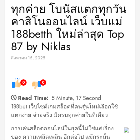
ทุกค่าย โบนัสแตกทุกวัน
คาสิโนออนไลน์ เว็บแม่
188betth ใหม่ล่าสุด Top
87 by Niklas
สิงหาคม 15, 2025
0
0
Read Time:
5 Minute, 17 Second
188bet เว็บไซต์เกมสล็อตที่คนรุ่นใหม่เลือกใช้
แตกง่าย จ่ายจริง มีครบทุกค่ายในที่เดียว
การเล่นสล็อตออนไลน์ในยุคนี้ไม่ใช่แค่เรื่อง
ของ ความเพลิดเพลิน อีกต่อไป แม้กระนั้น