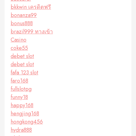
bkkwin เครดิตฟรี
bonanza99
bonus888
brazil999 ทางเข้า
Casino
coke55
debet slot
debet slot
fafa 123 slot
faro168
fullslotpg
funny18
happy168
hengjing168
hongkong456
hydra888