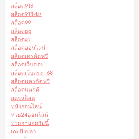
สล็อต918
สล็อต918kiss
สล็อต99
สล็อตpg
สล็อตxo
สล็อตออนไลน์
สล็อตเครดิตฟรี
สล็อตเว็บตรง
สล็อตเว็บตรง 168
สล็อตเเครดิตฟรี
สล็อตแตกดี
สูตรสล็อต
หนังออนไลน์
หวย24ออนไลน์
หวยฮานอยวันนี้
เกมยิงปลา