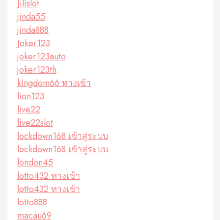
Jilislot
jinda55
jinda888
Joker123
joker123auto
joker123th
kingdom66 ทางเข้า
lion123
live22
live22slot
lockdown168 เข้าสู่ระบบ
lockdown168 เข้าสู่ระบบ
london45
lotto432 ทางเข้า
lotto432 ทางเข้า
lotto888
macau69