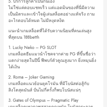
5. บริการลูกค้าเป็นกันเอง
ไม่ใช่แค่ตอบแชทเร็ว แต่แอดมินของที่นี่มีความ
เป็นมิตรและเข้าใจผู้เล่นสล็อตอย่างแท้จริง ถาม
อะไรตอบได้หมด ไม่มีหงุดหงิด
แนะนำเกมสล็อตที่ได้รับความนิยมที่คนเล่นสูง
ที่สุดบน 188betth
1. Lucky Neko – PG SLOT
เกมสล็อตธีมแมวนำโชคจากค่าย PG ที่ขึ้นชื่อว่า
แตกง่ายสุดในปีนี้ ฟีพบร์ตัวคูณสูงมาก ยิ่งหมุนยิ่ง
ได้เงิน
2. Roma – Joker Gaming
เกมสล็อตแนวย้อนยุคโรมัน ที่มีโบนัสต่อสู้กับ
สิงโตสุดมันส์ ปั่นไม่กี่ครั้งก็พบโบนัสแน่ๆ
3. Gates of Olympus – Pragmatic Play
เกมสล็อตเทวดาซุสสายคูณหนัก โบนัสกระจาย