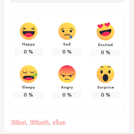
Happy
Sad
Excited
0
%
0
%
0
%
Sleepy
Angry
Surprise
0
%
0
%
0
%
188bet
,
188betth
,
สล็อต