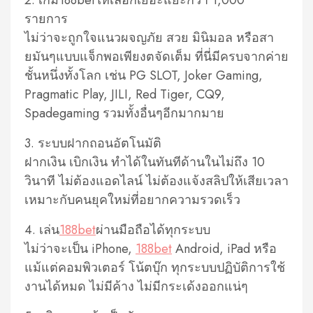
2. เกม188betให้เลือกเยอะแยะกว่า 1,000
รายการ
ไม่ว่าจะถูกใจแนวผจญภัย สวย มินิมอล หรือสา
ยมันๆแบบแจ็กพอเพียงตจัดเต็ม ที่นี่มีครบจากค่าย
ชั้นหนึ่งทั้งโลก เช่น PG SLOT, Joker Gaming,
Pragmatic Play, JILI, Red Tiger, CQ9,
Spadegaming รวมทั้งอื่นๆอีกมากมาย
3. ระบบฝากถอนอัตโนมัติ
ฝากเงิน เบิกเงิน ทำได้ในทันทีด้านในไม่ถึง 10
วินาที ไม่ต้องแอดไลน์ ไม่ต้องแจ้งสลิปให้เสียเวลา
เหมาะกับคนยุคใหม่ที่อยากความรวดเร็ว
4. เล่น
188bet
ผ่านมือถือได้ทุกระบบ
ไม่ว่าจะเป็น iPhone,
188bet
Android, iPad หรือ
แม้แต่คอมพิวเตอร์ โน้ตบุ๊ก ทุกระบบปฏิบัติการใช้
งานได้หมด ไม่มีค้าง ไม่มีกระเด้งออกแน่ๆ