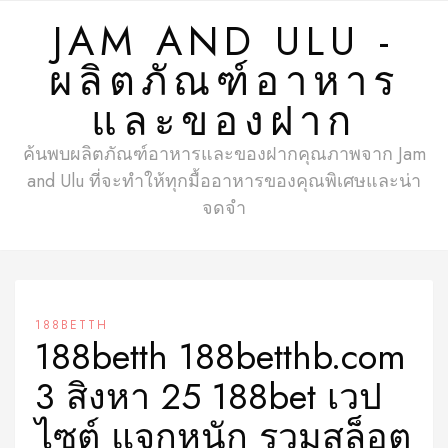
Skip
JAM AND ULU -
to
ผลิตภัณฑ์อาหาร
content
และของฝาก
ค้นพบผลิตภัณฑ์อาหารและของฝากคุณภาพจาก Jam
and Ulu ที่จะทำให้ทุกมื้ออาหารของคุณพิเศษและน่า
จดจำ
188BETTH
188betth 188betthb.com
3 สิงหา 25 188bet เวป
ไซต์ แจกหนัก รวมสล็อต