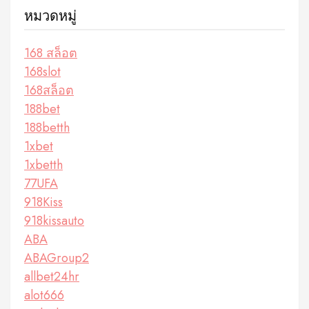
หมวดหมู่
168 สล็อต
168slot
168สล็อต
188bet
188betth
1xbet
1xbetth
77UFA
918Kiss
918kissauto
ABA
ABAGroup2
allbet24hr
alot666