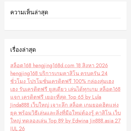
ความเห็นล่าสุด
เรื่องล่าสุด
สล็อต168 hengjing168d.com 18 สิงหา 2026
hengjing168 บริการเกมคาสิโน ครบครัน 24
ชั่วโมง โปรโมชั่นเครดิตฟรี 100% กล่องสุ่มเฮง
เฮง รับเครดิตฟรี ยูสเดียว เล่นได้ทุกเกม สล็อต168
แจก เครดิตฟรี เยอะที่สุด Top 65 by Lula
Jinda888 เว็บใหญ่ เจาะลึก สล็อต เกมยอดฮิตแห่ง
ยุค พร้อมวิธีเล่นและสิ่งที่มือใหม่ต้องรู้ คาสิโน เว็บ
ใหญ่ ทดลองเล่น Top 89 by Edwina Jin888.asia 27
JUL 26