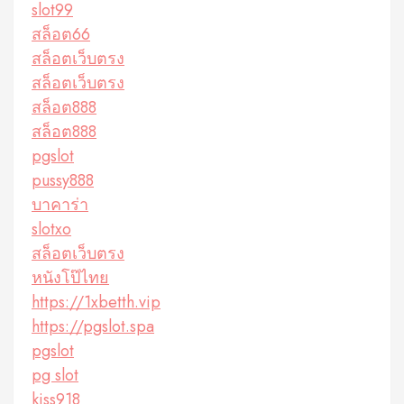
slot99
สล็อต66
สล็อตเว็บตรง
สล็อตเว็บตรง
สล็อต888
สล็อต888
pgslot
pussy888
บาคาร่า
slotxo
สล็อตเว็บตรง
หนังโป๊ไทย
https://1xbetth.vip
https://pgslot.spa
pgslot
pg slot
kiss918