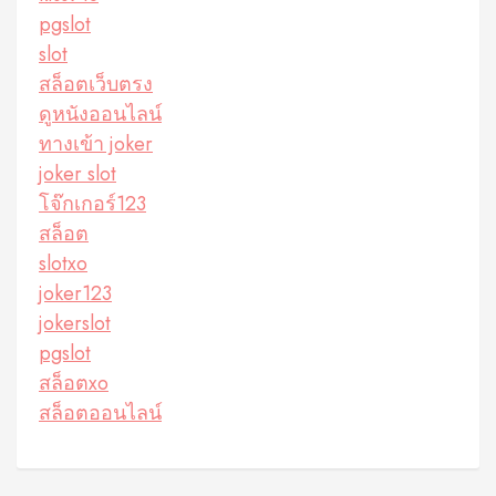
pgslot
slot
สล็อตเว็บตรง
ดูหนังออนไลน์
ทางเข้า joker
joker slot
โจ๊กเกอร์123
สล็อต
slotxo
joker123
jokerslot
pgslot
สล็อตxo
สล็อตออนไลน์