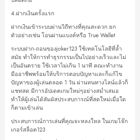
ปลอดภัย
4.ฝากเงินครั้งแรก
ฝากเงินเข้าระบบผ่านวิถีทางที่คุณสะดวก ยก
ตัวอย่างเช่น โอนผ่านแบงค์หรือ True Wallet
ระบบฝาก-ถอนของjoker123 ใช้เทคโนโลยีที่ล้ำ
สมัย ทำให้การทำธุรกรรมเป็นไปอย่างเร็วและไม่
เป็นอันตราย ใช้เวลาไม่เกิน 1 นาที คณะทำงาน
มืออาชีพพร้อมให้บริการตอบปัญหาและก็แก้ไข
ปัญหาของผู้เล่นตลอด 1 วัน ผ่านหนทางไลน์แล้วก็
แชทสด มีการอัปเดตเกมใหม่ๆอย่างสม่ำเสมอ
ทำให้ผู้เล่นได้สัมผัสประสบการณ์ที่สดใหม่เมื่อใด
ก็ตามเข้าเล่น
ประสบการณ์การเล่นที่คุณจะหลงใหล ในเกมโจ๊ก
เกอร์สล็อต123