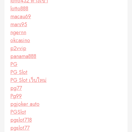
lotto432 ทางเข้า
lotto888
macau69
mars95
ngernn
okcasino
p2vvip
panama888
PG
PG Slot
PG Slot เว็บใหม่
pg77
Pg99
pgjoker auto
PGSlot
pgslot718
pgslot77