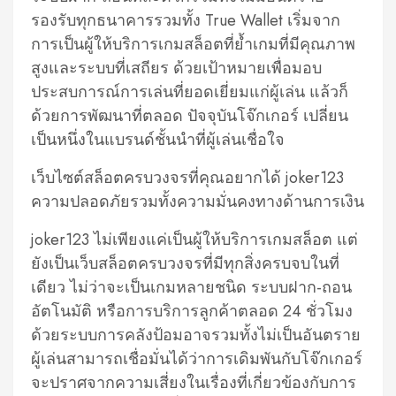
รองรับทุกธนาคารรวมทั้ง True Wallet เริ่มจาก
การเป็นผู้ให้บริการเกมสล็อตที่ย้ำเกมที่มีคุณภาพ
สูงและระบบที่เสถียร ด้วยเป้าหมายเพื่อมอบ
ประสบการณ์การเล่นที่ยอดเยี่ยมแก่ผู้เล่น แล้วก็
ด้วยการพัฒนาที่ตลอด ปัจจุบันโจ๊กเกอร์ เปลี่ยน
เป็นหนึ่งในแบรนด์ชั้นนำที่ผู้เล่นเชื่อใจ
เว็บไซต์สล็อตครบวงจรที่คุณอยากได้ joker123
ความปลอดภัยรวมทั้งความมั่นคงทางด้านการเงิน
joker123 ไม่เพียงแค่เป็นผู้ให้บริการเกมสล็อต แต่
ยังเป็นเว็บสล็อตครบวงจรที่มีทุกสิ่งครบจบในที่
เดียว ไม่ว่าจะเป็นเกมหลายชนิด ระบบฝาก-ถอน
อัตโนมัติ หรือการบริการลูกค้าตลอด 24 ชั่วโมง
ด้วยระบบการคลังป้อมอาจรวมทั้งไม่เป็นอันตราย
ผู้เล่นสามารถเชื่อมั่นได้ว่าการเดิมพันกับโจ๊กเกอร์
จะปราศจากความเสี่ยงในเรื่องที่เกี่ยวข้องกับการ