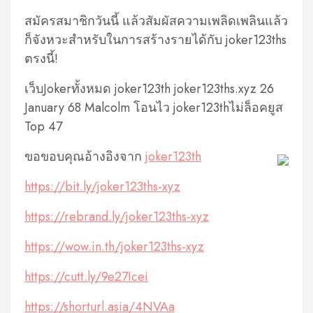
สมัครสมาชิกวันนี้ แล้วสัมผัสความเพลิดเพลินแล้ว
ก็จังหวะสำหรับในการสร้างรายได้กับ joker123ths
ตรงนี้!
เว็บJokerทั้งหมด joker123th joker123ths.xyz 26
January 68 Malcolm โอนไว joker123thไม่ล็อคยูส
Top 47
ขอขอบคุณอ้างอิงจาก
joker123th
https://bit.ly/joker123ths-xyz
https://rebrand.ly/joker123ths-xyz
https://wow.in.th/joker123ths-xyz
https://cutt.ly/9e27Icei
https://shorturl.asia/4NVAa