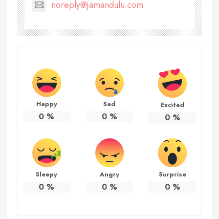
noreply@jamandulu.com
Happy
Sad
Excited
0
%
0
%
0
%
Sleepy
Angry
Surprise
0
%
0
%
0
%