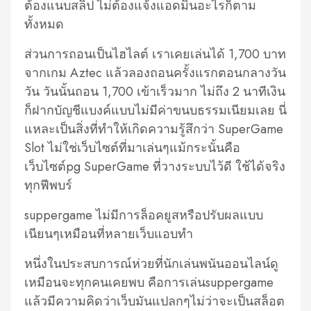
ต้องแนบสลิป ไม่ต้องแจ้งแอดมินอะไรก็ตาม
ทั้งหมด
ส่วนการถอนเป็นไฮไลต์ เราเคยเล่นได้ 1,700 บาท
จากเกม Aztec แล้วลองถอนครั้งแรกตอนกลางวัน
วัน วันนั้นถอน 1,700 เข้าเร็วมาก ไม่ถึง 2 นาทีเงิน
ก็ฝากบัญชีแบงค์แบบไม่มีค่าขนบธรรมเนียมเลย นี่
แหละเป็นสิ่งที่ทำให้เกิดความรู้สึกว่า SuperGame
Slot ไม่ใช่เว็บไซต์ที่มาเล่นๆแม้กระนั้นคือ
เว็บไซต์pg SuperGame ที่วางระบบไว้ดี ใช้ได้จริง
ทุกฟีพบร์
suppergame ไม่มีการล็อคยูสหรือปรับผลแบบ
เนียนๆเหมือนที่หลายเว็บแอบทำ
หนึ่งในประสบการณ์ห่วยที่นักเล่นพนันออนไลน์ดู
เหมือนจะทุกคนเคยพบ คือการเล่นsuppergame
แล้วมีความคิดว่าเว็บมันแปลกๆไม่ว่าจะเป็นสล็อต