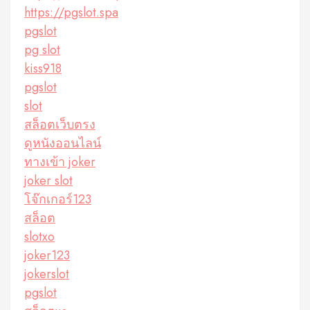
https://pgslot.spa
pgslot
pg slot
kiss918
pgslot
slot
สล็อตเว็บตรง
ดูหนังออนไลน์
ทางเข้า joker
joker slot
โจ๊กเกอร์123
สล็อต
slotxo
joker123
jokerslot
pgslot