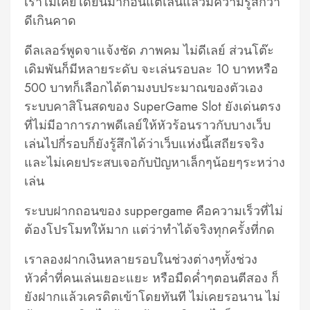
เราไม่เคยได้ยินมาก่อนแต่เล่นแล้วมีความรู้สึกว่า
ดีเกินคาด
ดีลเลอร์พูดจาแจ้งชัด ภาพคม ไม่ดีเลย์ ส่วนโต๊ะ
เดิมพันก็มีหลายระดับ จะเล่นรอบละ 10 บาทหรือ
500 บาทก็เลือกได้ตามงบประมาณของตัวเอง
ระบบคาสิโนสดของ SuperGame Slot ยังเด่นตรง
ที่ไม่มีอาการภาพดีเลย์ให้หัวร้อนราวกับบางเว็บ
เล่นไปกี่รอบก็ยังรู้สึกได้ว่าเว็บแห่งนี้เสถียรจริง
และไม่เคยประสบเจอกับปัญหาเล็กๆน้อยๆระหว่าง
เล่น
ระบบฝากถอนของ suppergame คือความเร็วที่ไม่
ต้องโปรโมทให้มาก แต่ว่าทำได้จริงทุกครั้งที่กด
เราลองฝากเงินหลายรอบในช่วงต่างๆทั้งช่วง
หัวค่ำที่คนเล่นเยอะแยะ หรือมืดค่ำๆตอนตีสอง ก็
ยังฝากแล้วเครดิตเข้าโดยทันที ไม่เคยรอนาน ไม่