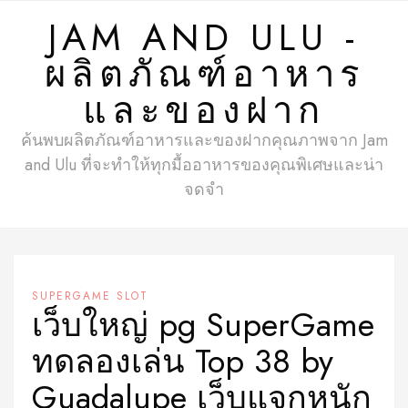
Skip
JAM AND ULU -
to
ผลิตภัณฑ์อาหาร
content
และของฝาก
ค้นพบผลิตภัณฑ์อาหารและของฝากคุณภาพจาก Jam
and Ulu ที่จะทำให้ทุกมื้ออาหารของคุณพิเศษและน่า
จดจำ
SUPERGAME SLOT
เว็บใหญ่ pg SuperGame
ทดลองเล่น Top 38 by
Guadalupe เว็บแจกหนัก