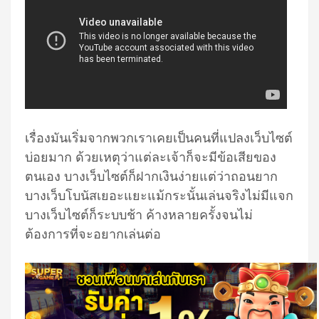
เรื่องมันเริ่มจากพวกเราเคยเป็นคนที่แปลงเว็บไซต์
บ่อยมาก ด้วยเหตุว่าแต่ละเจ้าก็จะมีข้อเสียของ
ตนเอง บางเว็บไซต์ก็ฝากเงินง่ายแต่ว่าถอนยาก
บางเว็บโบนัสเยอะแยะแม้กระนั้นเล่นจริงไม่มีแจก
บางเว็บไซต์ก็ระบบช้า ค้างหลายครั้งจนไม่
ต้องการที่จะอยากเล่นต่อ