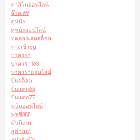
คาสิโนออนไลน์
จ๊วด 69
ดูหนัง
ดูหนังออนไลน์
ทดลองเล่นสล็อต
ทางเข้าpg
บาคาร่า
บาคาร่า168
บาคาร่าออนไลน์
ปั่นสล็อต
ปั่นแตก66
ปั่นแตก77
พนันออนไลน์
พุซซี่888
มันนี่เกม
ยูฟ่าเบท
สปอร์ตบุ๊ก