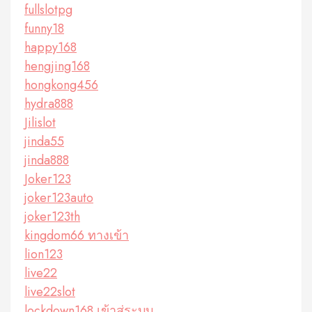
fullslotpg
funny18
happy168
hengjing168
hongkong456
hydra888
Jilislot
jinda55
jinda888
Joker123
joker123auto
joker123th
kingdom66 ทางเข้า
lion123
live22
live22slot
lockdown168 เข้าสู่ระบบ