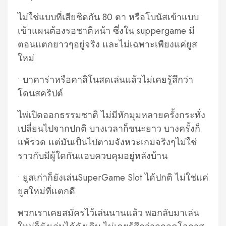
ไม่ใช่แบบที่เสียชิดกัน 80 ตา หรือโบนัสเข้าแบบ
เข้าแผนต้องรอชาติหน้า ซึ่งใน suppergame มี
ตอนแตกยาวๆอยู่จริง และไม่เฉพาะเพียงแค่ยูส
ใหม่
• บาคาร่าหรือคาสิโนสดเล่นแล้วไม่เคยรู้สึกว่า
โดนสคริปต์
ไพ่เปิดออกธรรมชาติ ไม่มีหักมุมหลายครั้งกระทั่ง
เปลี่ยนไปจากปกติ บางเวลาก็ชนะยาว บางครั้งก็
แพ้รวด แต่มันเป็นไปตามจังหวะเกมจริงๆไม่ใช่
ราวกับมีผู้ใดกันแอบควบคุมอยู่หลังบ้าน
• ยูสเก่าก็ยังเล่นSuperGame Slot ได้ปกติ ไม่ใช่แค่
ยูสใหม่ที่แตกดี
พวกเราเคยสมัครไว้เล่นนานแล้ว พอกลับมาเล่น