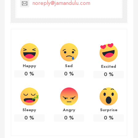
noreply@jamandulu.com
Happy
Sad
Excited
0
%
0
%
0
%
Sleepy
Angry
Surprise
0
%
0
%
0
%