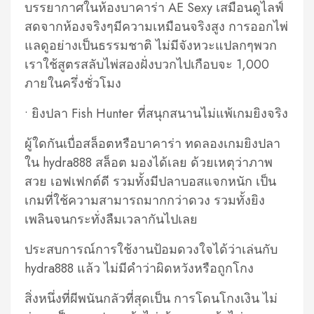
บรรยากาศในห้องบาคาร่า AE Sexy เสมือนดูไลฟ์
สดจากห้องจริงๆมีความเหมือนจริงสูง การออกไพ่
แลดูอย่างเป็นธรรมชาติ ไม่มีจังหวะแปลกๆพวก
เราใช้สูตรสลับไพ่สองฝั่งบวกไปเกือบจะ 1,000
ภายในครึ่งชั่วโมง
• ยิงปลา Fish Hunter ที่สนุกสนานไม่แพ้เกมยิงจริง
ผู้ใดกันเบื่อสล็อตหรือบาคาร่า ทดลองเกมยิงปลา
ใน hydra888 สล็อต มองได้เลย ด้วยเหตุว่าภาพ
สวย เอฟเฟกต์ดี รวมทั้งมีปลาบอสแจกหนัก เป็น
เกมที่ใช้ความสามารถมากกว่าดวง รวมทั้งยิง
เพลินจนกระทั่งลืมเวลากันไปเลย
ประสบการณ์การใช้งานป้อมดวงใจได้ว่าเล่นกับ
hydra888 แล้ว ไม่มีคำว่าผิดหวังหรือถูกโกง
สิ่งหนึ่งที่ผีพนันกลัวที่สุดเป็น การโดนโกงเงิน ไม่