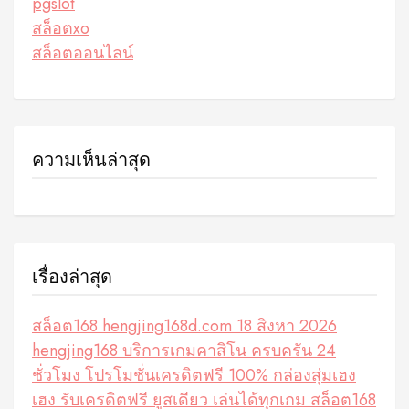
pgslot
สล็อตxo
สล็อตออนไลน์
ความเห็นล่าสุด
เรื่องล่าสุด
สล็อต168 hengjing168d.com 18 สิงหา 2026
hengjing168 บริการเกมคาสิโน ครบครัน 24
ชั่วโมง โปรโมชั่นเครดิตฟรี 100% กล่องสุ่มเฮง
เฮง รับเครดิตฟรี ยูสเดียว เล่นได้ทุกเกม สล็อต168