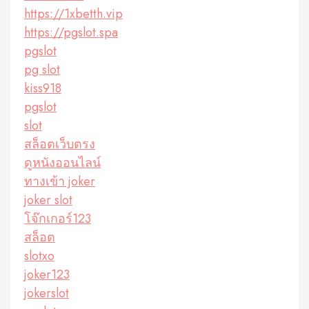
https://1xbetth.vip
https://pgslot.spa
pgslot
pg slot
kiss918
pgslot
slot
สล็อตเว็บตรง
ดูหนังออนไลน์
ทางเข้า joker
joker slot
โจ๊กเกอร์123
สล็อต
slotxo
joker123
jokerslot