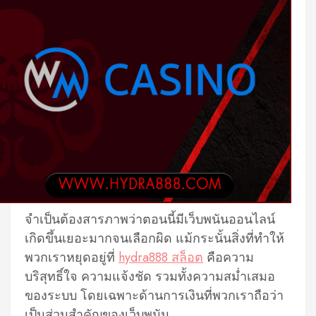
จำเป็นต้องสารภาพว่าตอนนี้มีเว็บพนันออนไลน์
เกิดขึ้นเยอะมากจนเลือกผิด แม้กระนั้นสิ่งที่ทำให้
พวกเราหยุดอยู่ที่
hydra888 สล็อต
คือความ
บริสุทธิ์ใจ ความแจ้งชัด รวมทั้งความสม่ำเสมอ
ของระบบ โดยเฉพาะด้านการเงินที่พวกเราถือว่า
เป็นส่วนสำคัญของเว็บพนัน