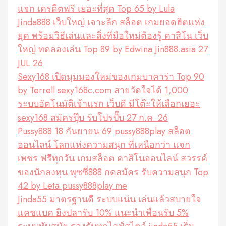
แจก เครดิตฟรี เยอะที่สุด Top 65 by Lula
Jinda888 เว็บใหญ่ เจาะลึก สล็อต เกมยอดฮิตแห่ง
ยุค พร้อมวิธีเล่นและสิ่งที่มือใหม่ต้องรู้ คาสิโน เว็บ
ใหญ่ ทดลองเล่น Top 89 by Edwina Jin888.asia 27
JUL 26
Sexy168 เปิดมุมมองใหม่ของเกมบาคาร่า Top 90
by Terrell sexy168c.com สายวัดใจได้ 1,000
ระบบอัตโนมัติเจ้าแรก เว็บดี มีโต๊ะให้เลือกเยอะ
sexy168 สมัครปุ๊บ รับโปรปั๊บ 27 ก.ค. 26
Pussy888 18 กันยายน 69 pussy888play สล็อต
ออนไลน์ โลกแห่งความสนุก ที่เหนือกว่า แจก
เพชร ฟรีทุกวัน เกมสล็อต คาสิโนออนไลน์ สวรรค์
ของนักลงทุน พุซซี่888 กดสมัคร รับความสนุก Top
42 by Leta pussy888play.me
Jinda55 มาตรฐานดี ระบบแน่น เล่นแล้วสบายใจ
แคชแบค ยิงปลารับ 10% แนะนำเพื่อนรับ 5%