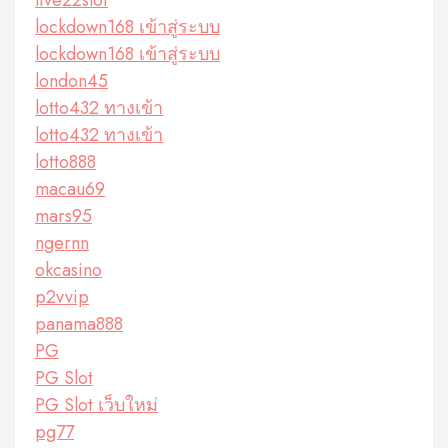
live22slot
lockdown168 เข้าสู่ระบบ
lockdown168 เข้าสู่ระบบ
london45
lotto432 ทางเข้า
lotto432 ทางเข้า
lotto888
macau69
mars95
ngernn
okcasino
p2vvip
panama888
PG
PG Slot
PG Slot เว็บใหม่
pg77