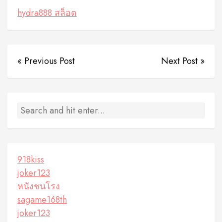
hydra888 สล็อต
« Previous Post
Next Post »
918kiss
joker123
หนังชนโรง
sagame168th
joker123