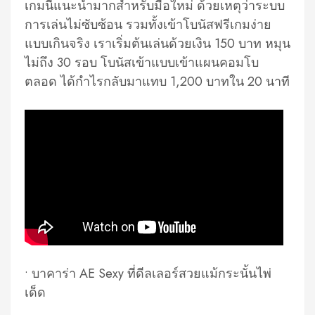
เกมนี้แนะนำมากสำหรับมือใหม่ ด้วยเหตุว่าระบบ
การเล่นไม่ซับซ้อน รวมทั้งเข้าโบนัสฟรีเกมง่าย
แบบเกินจริง เราเริ่มต้นเล่นด้วยเงิน 150 บาท หมุน
ไม่ถึง 30 รอบ โบนัสเข้าแบบเข้าแผนคอมโบ
ตลอด ได้กำไรกลับมาแทบ 1,200 บาทใน 20 นาที
• บาคาร่า AE Sexy ที่ดีลเลอร์สวยแม้กระนั้นไพ่
เด็ด