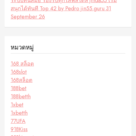
ระบบทันสมัย รองรับทุกไลฟ์สไตล์ jinda55 เริ่ม
สนุกได้ทันที Top 42 by Pedro jin55.guru 31
September 26
หมวดหมู่
168 สล็อต
168slot
168สล็อต
188bet
188betth
1xbet
1xbetth
77UFA
918Kiss