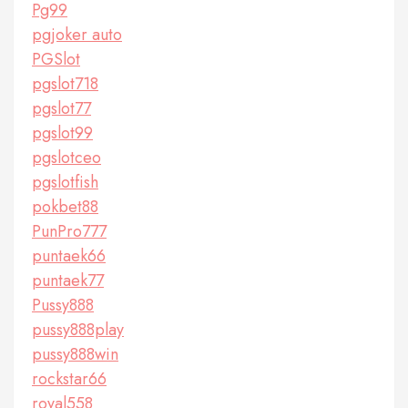
Pg99
pgjoker auto
PGSlot
pgslot718
pgslot77
pgslot99
pgslotceo
pgslotfish
pokbet88
PunPro777
puntaek66
puntaek77
Pussy888
pussy888play
pussy888win
rockstar66
royal558