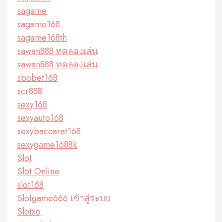
sagame
sagame168
sagame168th
sawan888 ทดลองเล่น
sawan888 ทดลองเล่น
sbobet168
scr888
sexy168
sexyauto168
sexybaccarat168
sexygame1688k
Slot
Slot Online
slot168
Slotgame666 เข้าสู่ระบบ
Slotxo