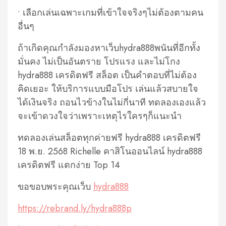
• เลือกเล่นเฉพาะเกมที่เข้าใจจริงๆไม่ต้องตามคน
อื่นๆ
ถ้าเกิดคุณกำลังมองหาเว็บhydra888พนันที่อีกทั้ง
มั่นคง ไม่เป็นอันตราย โปรแรง และไม่โกง
hydra888 เครดิตฟรี สล็อต เป็นคำตอบที่ไม่ต้อง
คิดเยอะ ให้บริการแบบมือโปร เล่นแล้วสบายใจ
ได้เงินจริง ถอนไวข้างในไม่กี่นาที ทดลองเองแล้ว
จะเข้าดวงใจว่าเพราะเหตุไรใครๆก็แนะนำ
ทดลองเล่นสล็อตทุกค่ายฟรี hydra888 เครดิตฟรี
18 พ.ย. 2568 Richelle คาสิโนออนไลน์ hydra888
เครดิตฟรี แตกง่าย Top 14
ขอขอบพระคุณเว็บ
hydra888
https://rebrand.ly/hydra888p