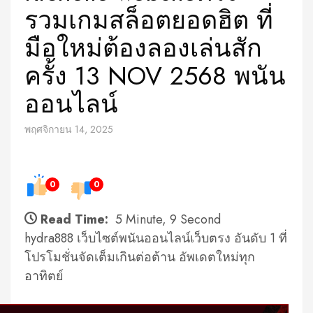
รวมเกมสล็อตยอดฮิต ที่
มือใหม่ต้องลองเล่นสัก
ครั้ง 13 NOV 2568 พนัน
ออนไลน์
พฤศจิกายน 14, 2025
0
0
Read Time:
5 Minute, 9 Second
hydra888 เว็บไซต์พนันออนไลน์เว็บตรง อันดับ 1 ที่
โปรโมชั่นจัดเต็มเกินต่อต้าน อัพเดตใหม่ทุก
อาทิตย์