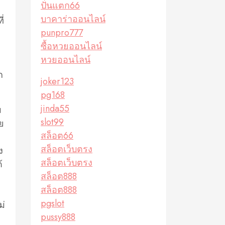
ปั่นแตก66
บาคาร่าออนไลน์
ี่
punpro777
ซื้อหวยออนไลน์
หวยออนไลน์
ก
joker123
pg168
jinda55
ม
slot99
ย
สล็อต66
สล็อตเว็บตรง
ง
สล็อตเว็บตรง
้
สล็อต888
สล็อต888
pgslot
ม่
pussy888