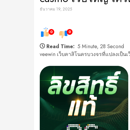
ธันวาคม 19, 2025
0
0
Read Time:
5 Minute, 28 Second
veewin เว็บคาสิโนครบวงจรที่แปลงเป็นเว