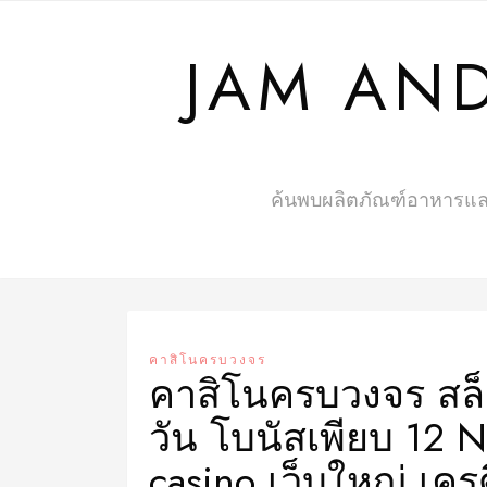
Skip
to
JAM AND
content
ค้นพบผลิตภัณฑ์อาหารแล
คาสิโนครบวงจร
คาสิโนครบวงจร สล็
วัน โบนัสเพียบ 12
casino เว็บใหญ่ เคร