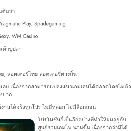
นต้นว่า
Pragmatic Play, Spadegaming
 Sexy, WM Casino
ำเต้าปูปลา
ย, ลอตเตอรี่ไทย ลอตเตอรี่ต่างถิ่น
่อเลย เนื่องจากสามารถแปลงแนวเกมเล่นได้ตลอดโดยไม่ต้
่งยาก
ช้งานได้จริงทุกโปร ไม่มีหลอก ไม่มีล็อกถอน
โปรโมชั่นก็เป็นอีกอย่างที่ทำให้ผมอยู่กับ
ศูนย์รวมเกมไพ่ นานขึ้น เนื่องจากว่ามิได้