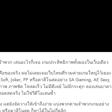
ำพวก เล่นอะไรก็เจอ เกมประสิทธิภาพทั้งผองในเว็บเดียว
ี้คือของจริง ผมไม่เคยเจอเว็บไหนที่รวมค่ายเกมใหญ่ไว้เยอะ
G Soft, Joker, PP หรือคาสิโนสดอย่าง SA Gaming, AE Sexy,
ณภาพ ภาพชัด โหลดเร็ว ไม่มีดีเลย์ ไม่มีกระตุก ลองเล่นบาคา
อดสดจริง ไม่ใช่วีดีโอเล่นซ้ำ
ดัง แต่ยังจัดวางให้เข้าถึงง่าย แบ่งพวกตามจำพวกเกมอย่าง
 หรือคาสิโนสด ก็หาได้ในไม่กี่คลิก