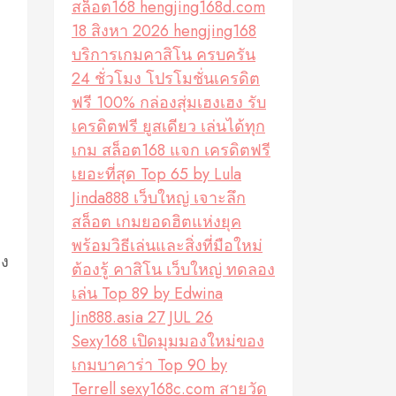
สล็อต168 hengjing168d.com
18 สิงหา 2026 hengjing168
บริการเกมคาสิโน ครบครัน
24 ชั่วโมง โปรโมชั่นเครดิต
ฟรี 100% กล่องสุ่มเฮงเฮง รับ
เครดิตฟรี ยูสเดียว เล่นได้ทุก
เกม สล็อต168 แจก เครดิตฟรี
เยอะที่สุด Top 65 by Lula
Jinda888 เว็บใหญ่ เจาะลึก
สล็อต เกมยอดฮิตแห่งยุค
พร้อมวิธีเล่นและสิ่งที่มือใหม่
อง
ต้องรู้ คาสิโน เว็บใหญ่ ทดลอง
เล่น Top 89 by Edwina
Jin888.asia 27 JUL 26
Sexy168 เปิดมุมมองใหม่ของ
เกมบาคาร่า Top 90 by
Terrell sexy168c.com สายวัด