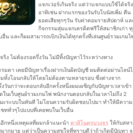
แจกเว่อร์เกินจริง แต่ว่าแจกแบบใช้ได้จริง
อาทิเช่น ฝากแรกของวันรับโบนัสเพิ่ม คืน
ยอดเสียทุกๆวัน รับค่าคอมรายสัปดาห์ แล
กิจกรรมสุ่มแจกเครดิตฟรีให้สมาชิกเก่า ท
อื่น และก็ผมสามารถเบิกเงินได้ทุกครั้งที่เล่นศูนย์รวมเกมไพ
จริง ไม่ต้องรอครึ่งวัน ไม่มีทิ้งปัญหาไว้ระหว่างทาง
ดา เคยมีปัญหาเรื่องฝากเงินผิดบัญชี ผมติดต่อผ่านไลน์
มทั้งโอนกลับให้โดยไม่ต้องตามหลายรอบ ซึ่งต่างจาก
รึ่งวันกว่าจะตอบกลับอีกครั้งหนึ่งผมเผชิญกับปัญหาเวลาเข้า
ในเว็บศูนย์รวมเกมไพ่ พนักงานตอบกลับในเวลาไม่ถึง 2
านะระบบในทันที ไม่โยนความรับผิดชอบไปมา ทำให้มีความ
แชททั่วๆไปแบบที่เคยพบในเว็บอื่น
ป็นอีกหนึ่งเหตุผลที่ผมกล้าแนะนำ
คาสิโนครบวงจร
ให้กับสหา
นัสมากมาย แต่ว่าเป็นความสุขใจที่ทราบดีว่าถ้าเกิดมีปัญหา 