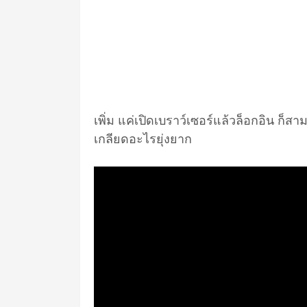
เพิ่ม แค่เปิดเบราว์เซอร์แล้วล็อกอิน ก็สา
เกลียดอะไรยุ่งยาก