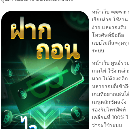
หน้าเว็บ veewin ท
เรียบง่าย ใช้งาน
ง่าย และรองรับ
โทรศัพท์มือถือ
แบบไม่มีสะดุดทุ
ระบบ
หน้าเว็บ ศูนย์รว
เกมไพ่ ใช้งานง่า
มาก ไม่ต้องคลิก
หลายรอบก็เข้าถึ
เกมที่อยากเล่นได
เมนูหลักชัดแจ้ง
รองรับโทรศัพท์
เคลื่อนที่ 100% ไ
ว่าจะใช้ระบบ