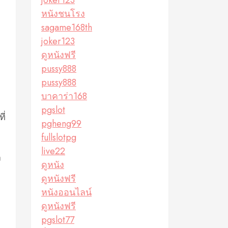
joker123
หนังชนโรง
sagame168th
joker123
ดูหนังฟรี
pussy888
pussy888
บาคาร่า168
pgslot
ี่
pgheng99
fullslotpg
live22
ง
ดูหนัง
ดูหนังฟรี
หนังออนไลน์
ดูหนังฟรี
pgslot77